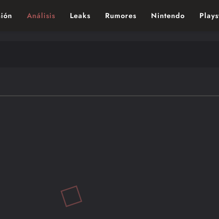
ión
Análisis
Leaks
Rumores
Nintendo
Plays
ndo de los videojuegos – Nintendo, Playstac