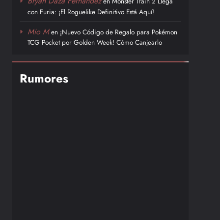
Bryan Daza Fernández
en
Monster Train 2 Llega
con Furia: ¡El Roguelike Definitivo Está Aquí!
Mio M
en
¡Nuevo Código de Regalo para Pokémon
TCG Pocket por Golden Week! Cómo Canjearlo
Rumores