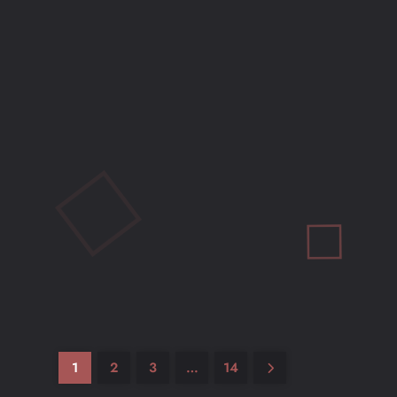
ANÁLISIS
NOTICIAS
RPG
Never’s End: El RPG Táctico Presenta Demo
Innovadora con Magia Ambiental en PC
Mio M
5 meses ago
0
9 mins
Never’s End, un innovador RPG táctico, estrena demo
en PC. Manipula el entorno con magia ambiental y
enfrenta decisiones morales oscuras. ¡Una experiencia
única!
1
2
3
…
14
Leer más