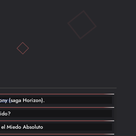
Simulación
8
News
VR
7
News
Sony (saga Horizon).
tido?
a el Miedo Absoluto