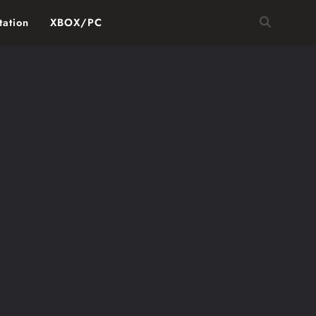
tation
XBOX/PC
CONTROVERSIAS
NOTICIAS
 Juegos
Xbox: Despidos Masivos y Cierre de
ición
Estudios en Gran Reestructuración
de la División Gaming