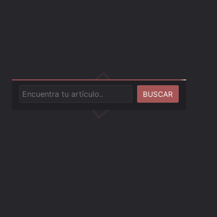
NOTICIAS
OPINIÓN
Gears of War: E-Day Confirma Modo
cas y
Cooperativo para Cuatro Jugadores
amiento
en su Campaña
Buscar
BUSCAR
Nintendo
85
News