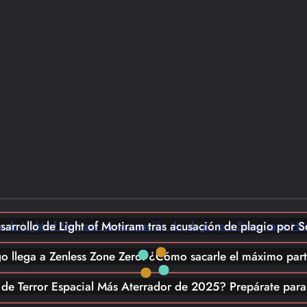
NOTICIAS
PLAYSTATION
Resident Evil Requiem Alcanza los 7 Millones de
Ventas Globales: Éxito Rotundo de Capcom
Mio M
3 meses ago
0
Resident Evil Requiem rompe récords con más de 7
millones de ventas globales en tiempo récord. Descubre
cómo Capcom lo…
CONTROVERSIAS
NOTICIAS
sarrollo de Light of Motiram tras acusación de plagio por 
ACTUALIDAD GAMER
Mio M
o llega a Zenless Zone Zero! ¿Cómo sacarle el máximo par
ANÁLISIS
OPINIÓN
Mio M
 de Terror Espacial Más Aterrador de 2025? Prepárate par
LEAKS
RUMORES