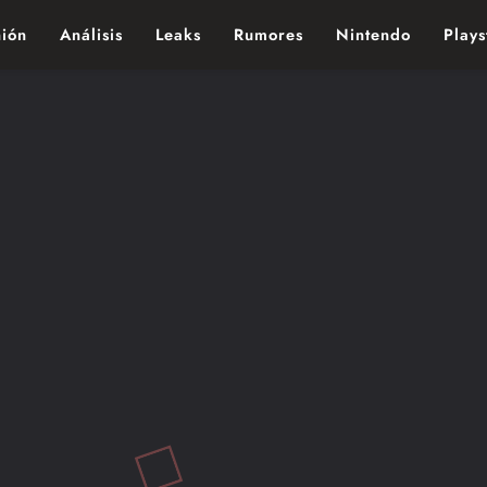
ión
Análisis
Leaks
Rumores
Nintendo
Plays
ndo de los videojuegos – Nintendo, Playstac
NOTICIAS
OPINIÓN
PlayStation Dirá Adiós a los
Físicos: Sony Confirma Trans
100% Digital en 2028