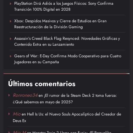
PlayStation Dirá Adiós a los Juegos Físicos: Sony Confirma
Transición 100% Digital en 2028
Xbox: Despidos Masivos y Cierre de Estudios en Gran
Reestructuración de la División Gaming
Assassin’s Creed Black Flag Resynced: Novedades Gráficas y
Contenido Extra en su Lanzamiento
Gears of War: E-Day Confirma Modo Cooperativo para Cuatro
Jugadores en su Campaña
Últimos comentarios
Ronroneo34
en
¡El rumor de la Steam Deck 2 toma fuerza:
¿Qué sabemos en mayo de 2025?
Mio
en
Hell Is Us: el Nuevo Souls Apocalíptico del Creador de
Deus Ex
Mio M
en
Monster Train 2 Llega con Furia: ¡El Roguelike