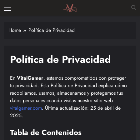
Skip
to
Vitalgamer
content
Noticias y
opiniones
Home
Política de Privacidad
de las
últimas
novedades
Política de Privacidad
en el
mundo de
los
En
VitalGamer
, estamos comprometidos con proteger
videojuegos
tu privacidad. Esta Política de Privacidad explica cómo
–
recopilamos, usamos, almacenamos y protegemos tus
Nintendo,
datos personales cuando visitas nuestro sitio web
Playstac
vitalgamer.com
. Última actualización: 25 de abril de
2025.
Tabla de Contenidos