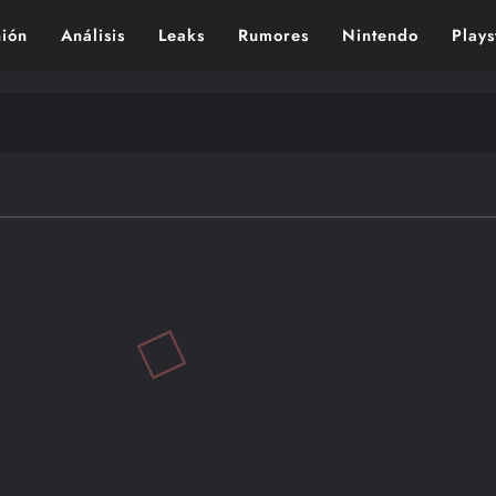
ión
Análisis
Leaks
Rumores
Nintendo
Plays
ndo de los videojuegos – Nintendo, Playstac