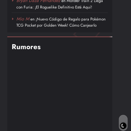
Bryan Daza Fernández
en
Monster Train 2 Llega
con Furia: ¡El Roguelike Definitivo Está Aquí!
Mio M
en
¡Nuevo Código de Regalo para Pokémon
TCG Pocket por Golden Week! Cómo Canjearlo
Rumores