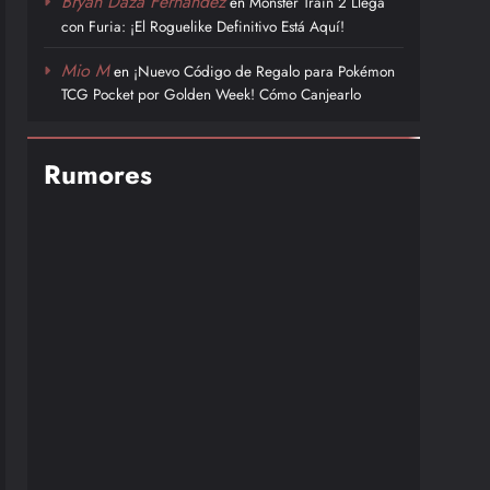
Bryan Daza Fernández
en
Monster Train 2 Llega
con Furia: ¡El Roguelike Definitivo Está Aquí!
Mio M
en
¡Nuevo Código de Regalo para Pokémon
TCG Pocket por Golden Week! Cómo Canjearlo
Rumores