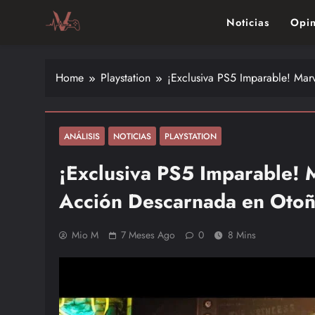
Skip
Noticias
Opin
to
content
Vitalgamer
Noticias y opiniones de las últimas novedades en el mu
Home
Playstation
¡Exclusiva PS5 Imparable! Mar
ANÁLISIS
NOTICIAS
PLAYSTATION
¡Exclusiva PS5 Imparable! 
Acción Descarnada en Oto
Mio M
7 Meses Ago
0
8 Mins