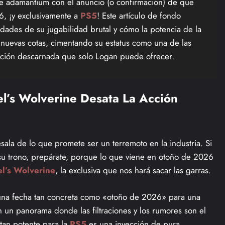
 de adamantium con el anuncio (o confirmación) de que
, ¡y exclusivamente a
PS5
! Este artículo de fondo
lidades de su jugabilidad brutal y cómo la potencia de la
 nuevas cotas, cimentando su estatus como una de las
acción descarnada que solo Logan puede ofrecer.
el’s Wolverine Desata La Acción
ala de lo que promete ser un terremoto en la industria. Si
u trono, prepárate, porque lo que viene en otoño de 2026
l’s Wolverine
, la exclusiva que nos hará sacar las garras.
 una fecha tan concreta como «otoño de 2026» para una
n un panorama donde las filtraciones y los rumores son el
 tan potente para la
PS5
es una inyección de pura