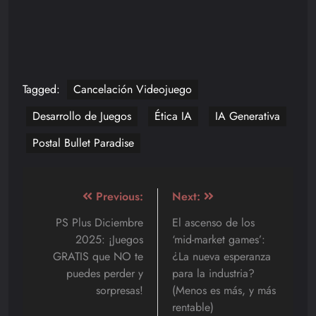
Tagged:
Cancelación Videojuego
Desarrollo de Juegos
Ética IA
IA Generativa
Postal Bullet Paradise
Navegación
Previous:
Next:
de
PS Plus Diciembre
El ascenso de los
2025: ¡Juegos
‘mid-market games’:
entradas
GRATIS que NO te
¿La nueva esperanza
puedes perder y
para la industria?
sorpresas!
(Menos es más, y más
rentable)