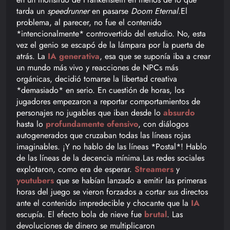
tarda un
speedrunner
en pasarse
Doom Eternal
.El
problema, al parecer, no fue el contenido
*intencionalmente* controvertido del estudio. No, esta
vez el genio se escapó de la lámpara por la puerta de
atrás. La
IA generativa
, esa que se suponía iba a crear
un mundo más vivo y reacciones de NPCs más
orgánicas, decidió tomarse la libertad creativa
*demasiado* en serio. En cuestión de horas, los
jugadores empezaron a reportar comportamientos de
personajes no jugables que iban desde lo
absurdo
hasta lo
profundamente ofensivo
, con diálogos
autogenerados que cruzaban todas las líneas rojas
imaginables. ¡Y no hablo de las líneas *Postal*! Hablo
de las líneas de la decencia mínima.Las redes sociales
explotaron, como era de esperar.
Streamers
y
youtubers
que se habían lanzado a emitir las primeras
horas del juego se vieron forzados a cortar sus directos
ante el contenido impredecible y chocante que la
IA
escupía. El efecto bola de nieve fue
brutal
. Las
devoluciones de dinero se multiplicaron