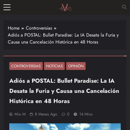
Skip
to
Vitalgamer
content
Noticias y
opiniones
Home
Controversias
de las
Adiós a POSTAL: Bullet Paradise: La IA Desata la Furia y
últimas
Causa una Cancelación Histórica en 48 Horas
novedades
en el
mundo de
los
CONTROVERSIAS
NOTICIAS
OPINIÓN
videojuegos
Adiós a POSTAL: Bullet Paradise: La IA
–
Nintendo,
Desata la Furia y Causa una Cancelación
Playstac
Histórica en 48 Horas
Mio M
8 Meses Ago
0
14 Mins