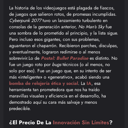
La historia de los videojuegos está plagada de fiascos,
de juegos que salieron rotos, de promesas incumplidas.
Cyberpunk 2077
tuvo un lanzamiento turbulento en
consolas de la generación anterior,
No Man’s Sky
fue
una sombra de lo prometido al principio, y la lista sigue.
Pero incluso esos gigantes, con sus problemas,
aguantaron el chaparrón. Recibieron parches, disculpas,
y eventualmente, lograron redimirse o al menos
sobrevivir.Lo de
Postal: Bullet Paradise
es distinto. No
fue un juego roto por
bugs
técnicos (o al menos, no
solo por eso). Fue un juego que, en su intento de ser
más «inteligente» o «generativo», acabó siendo una
bomba de relojería ética y social
. La
IA
, esa
herramienta tan prometedora que nos ha traído
maravillas visuales y eficiencia en el desarrollo, ha
demostrado aquí su cara más salvaje y menos
predecible.
¿El Precio De La
Innovación Sin Límites
?