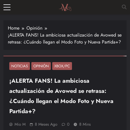
Skip
to
Vitalgamer
content
Noticias y
opiniones
Home
Opinión
de las
¡ALERTA FANS! La ambiciosa actualización de Avowed se
últimas
retrasa: ¿Cuándo llegan el Modo Foto y Nueva Partida+?
novedades
en el
mundo de
los
NOTICIAS
OPINIÓN
XBOX/PC
videojuegos
¡ALERTA FANS! La ambiciosa
–
Nintendo,
actualización de Avowed se retrasa:
Playstac
¿Cuándo llegan el Modo Foto y Nueva
Partida+?
Mio M
8 Meses Ago
0
8 Mins