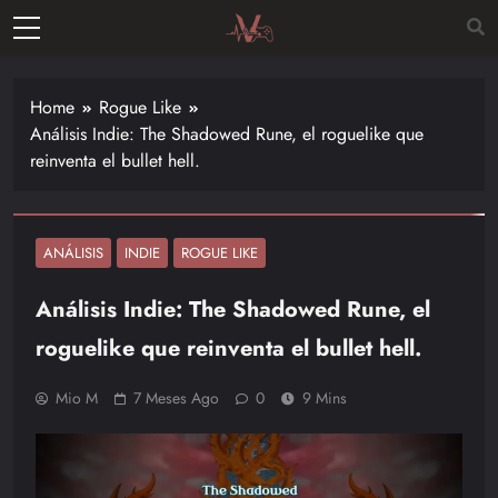
Skip
to
Vitalgamer
content
Noticias y
opiniones
Home
Rogue Like
de las
Análisis Indie: The Shadowed Rune, el roguelike que
últimas
reinventa el bullet hell.
novedades
en el
mundo de
los
ANÁLISIS
INDIE
ROGUE LIKE
videojuegos
Análisis Indie: The Shadowed Rune, el
–
Nintendo,
roguelike que reinventa el bullet hell.
Playstac
Mio M
7 Meses Ago
0
9 Mins