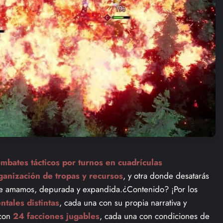
mbates tácticos por turnos en cuadrículas
ganización de tropas y recursos
, y otra donde desatarás
ue amamos, depurada y expandida.¿Contenido? ¡Por los
tales distintas
, cada una con su propia narrativa y
con
24 facciones jugables
, cada una con condiciones de