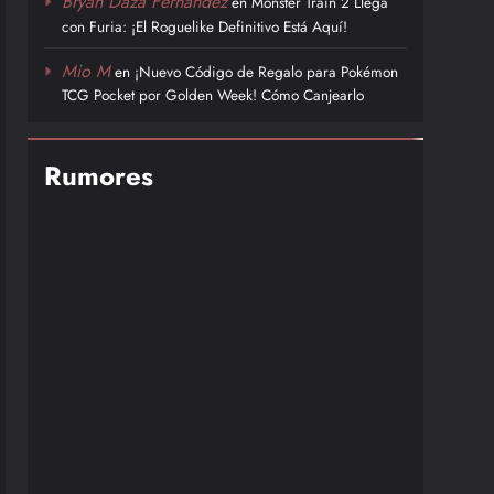
Bryan Daza Fernández
en
Monster Train 2 Llega
con Furia: ¡El Roguelike Definitivo Está Aquí!
Mio M
en
¡Nuevo Código de Regalo para Pokémon
TCG Pocket por Golden Week! Cómo Canjearlo
Rumores