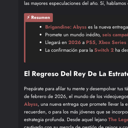
las mayores especulaciones del año. Sí, hablamos
⚡ Resumen
Brigandine: Abyss
es la nueva entrega
Promete un mundo inédito,
seis campa
Llegará en
2026
a
PS5, Xbox Series
La confirmación para la
Switch 2
ha des
El Regreso Del Rey De La Estrat
Prepárate para afilar tu mente y desempolvar tus t
de febrero de 2026, el mundo de los videojuegos 
Abyss
, una nueva entrega que promete llevar la es
recuerden, o para los más jóvenes que se incorpor
estrategia profunda. Desde aquel lejano
The Leg
cautivado con su mezcla de gestión de reinos y c