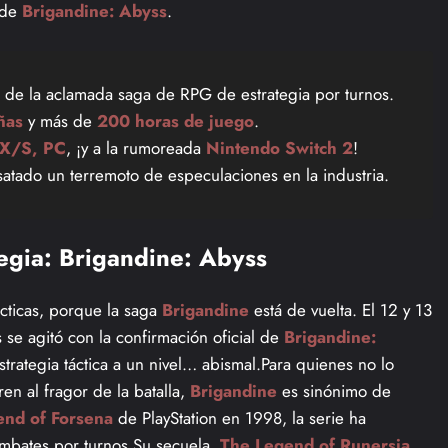
 de
Brigandine: Abyss
.
 de la aclamada saga de RPG de estrategia por turnos.
ñas
y más de
200 horas de juego
.
 X/S, PC
, ¡y a la rumoreada
Nintendo Switch 2
!
atado un terremoto de especulaciones en la industria.
egia: Brigandine: Abyss
ácticas, porque la saga
Brigandine
está de vuelta. El 12 y 13
se agitó con la confirmación oficial de
Brigandine:
trategia táctica a un nivel… abismal.Para quienes no lo
en al fragor de la batalla,
Brigandine
es sinónimo de
end of Forsena
de PlayStation en 1998, la serie ha
ombates por turnos.Su secuela,
The Legend of Runersia
,