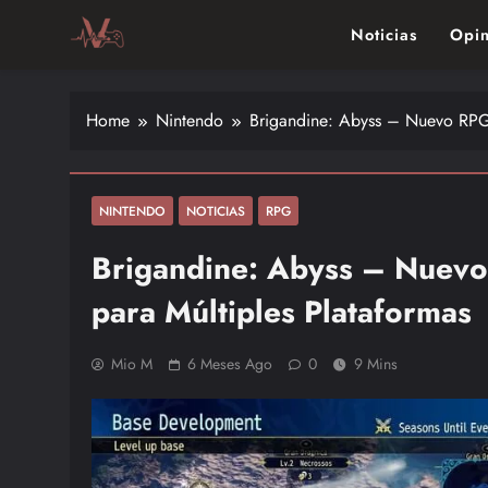
Skip
Noticias
Opin
to
content
Vitalgamer
Noticias y opiniones de las últimas novedades en el mu
Home
Nintendo
Brigandine: Abyss – Nuevo RPG 
NINTENDO
NOTICIAS
RPG
Brigandine: Abyss – Nuevo
para Múltiples Plataformas
Mio M
6 Meses Ago
0
9 Mins