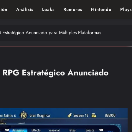
ión
Análisis
Leaks
Rumores
Nintendo
Plays
ndo de los videojuegos – Nintendo, Playstac
Estratégico Anunciado para Múltiples Plataformas
 RPG Estratégico Anunciado