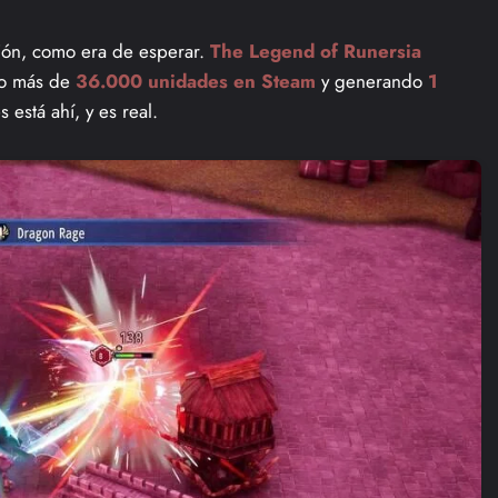
ión, como era de esperar.
The Legend of Runersia
do más de
36.000 unidades en Steam
y generando
1
s está ahí, y es real.