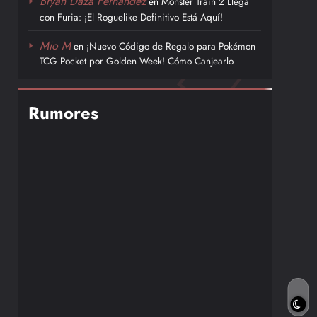
Bryan Daza Fernández
en
Monster Train 2 Llega
con Furia: ¡El Roguelike Definitivo Está Aquí!
Mio M
en
¡Nuevo Código de Regalo para Pokémon
TCG Pocket por Golden Week! Cómo Canjearlo
Rumores