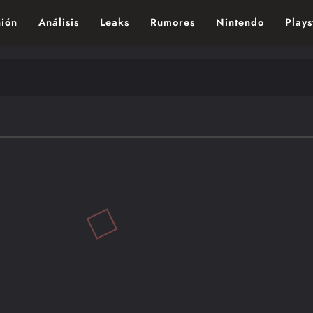
ión
Análisis
Leaks
Rumores
Nintendo
Plays
ndo de los videojuegos – Nintendo, Playstac