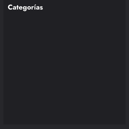
Categorías
Nintendo
85
Playstation
110