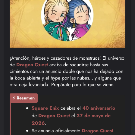
¡Atención, héroes y cazadores de monstruos! El universo
de
Dragon Quest
acaba de sacudirse hasta sus
cimientos con un anuncio doble que nos ha dejado con
la boca abierta y el hype por las nubes… y alguna que
otra ceja levantada. Prepárate para lo que se viene.
⚡ Resumen
Square Enix
celebra el
40 aniversario
de
Dragon Quest
el
27 de mayo de
2026
.
Se anuncia oficialmente
Dragon Quest