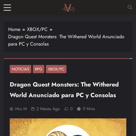
Skip
to
Vitalgamer
content
Noticias y
opiniones
Home
XBOX/PC
de las
Dragon Quest Monsters: The Withered World Anunciado
últimas
para PC y Consolas
novedades
en el
mundo de
los
NOTICIAS
RPG
XBOX/PC
videojuegos
Dragon Quest Monsters: The Withered
–
Nintendo,
World Anunciado para PC y Consolas
Playstac
Mio M
2 Meses Ago
0
9 Mins