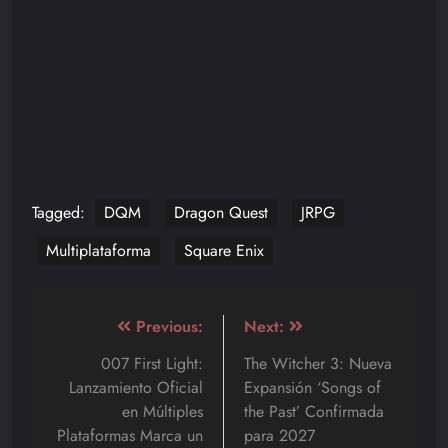
Tagged:
DQM
Dragon Quest
JRPG
Multiplataforma
Square Enix
Navegación
Previous:
Next:
de
007 First Light:
The Witcher 3: Nueva
Lanzamiento Oficial
Expansión ‘Songs of
entradas
en Múltiples
the Past’ Confirmada
Plataformas Marca un
para 2027