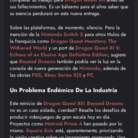
sus fallecimientos. Es un bálsamo para el alma saber que
su esencia perdurará en esta nueva entrega.
Sobre las plataformas, de momento, silencio. Pero la
mención de la
Nintendo Switch 2
para otros títulos de
la franquicia como
Dragon Quest Monsters: The
Withered World
y un port de
Dragon Quest XI S:
Echoes of an Elusive Age Definitive Edition
, sugiere
que
Beyond Dreams
también podría ver la luz en la
consola de nueva generación de
Nintendo
, además de
las obvias
PS5
,
Xbox Series X|S
y
PC
.
Un Problema Endémico De La Industria
Este reinicio de
Dragon Quest XII: Beyond Dreams
no es un caso aislado, ¿verdad? Resalta los desafíos de
producir videojuegos de gran escala hoy en día.
Proyectos como
Metroid Prime 4
han pasado por lo
mismo.
Square Enix
está, aparentemente, priorizando
la visión creativa sobre un lanzamiento apresurado. Una