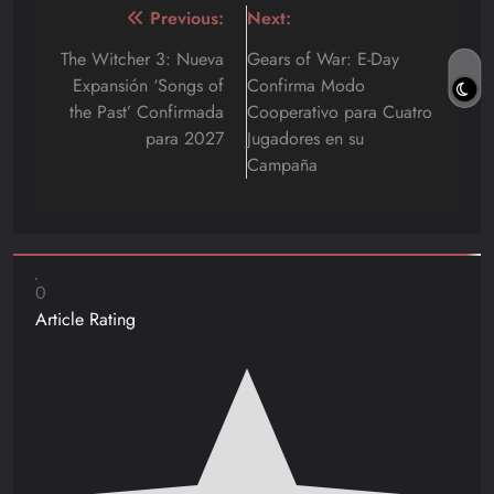
Navegación
Previous:
Next:
de
The Witcher 3: Nueva
Gears of War: E-Day
Expansión ‘Songs of
Confirma Modo
entradas
the Past’ Confirmada
Cooperativo para Cuatro
para 2027
Jugadores en su
Campaña
0
Article Rating