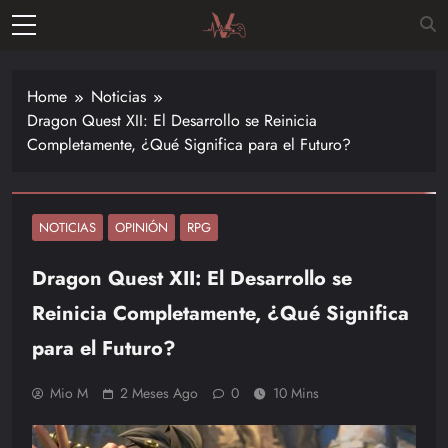
Skip
to
Vitalgamer
content
Noticias y
opiniones
Home
Noticias
de las
Dragon Quest XII: El Desarrollo se Reinicia
últimas
Completamente, ¿Qué Significa para el Futuro?
novedades
en el
mundo de
los
NOTICIAS
OPINIÓN
RPG
videojuegos
Dragon Quest XII: El Desarrollo se
–
Nintendo,
Reinicia Completamente, ¿Qué Significa
Playstac
para el Futuro?
Mio M
2 Meses Ago
0
10 Mins