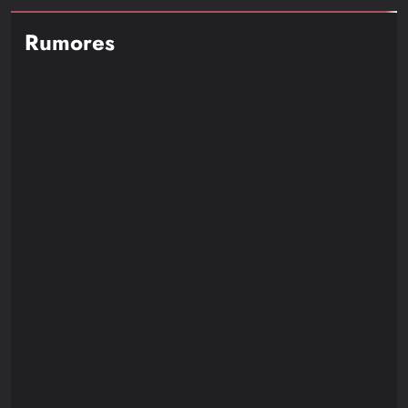
Rumores
NOTICIAS
RUMORES
Resident Evil Requiem Recibirá un Nuevo DLC
Protagonizado por Leon S. Kennedy