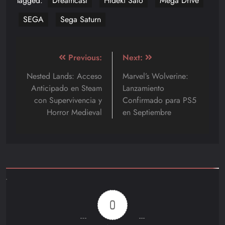
Tagged:
Dreamcast
Hideki Sato
Mega Drive
SEGA
Sega Saturn
Navegación
Previous:
Next:
de
Nested Lands: Acceso
Marvel’s Wolverine:
Anticipado en Steam
Lanzamiento
entradas
con Supervivencia y
Confirmado para PS5
Horror Medieval
en Septiembre
0