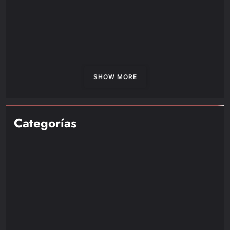
NOTICIAS
PLAYSTATION
PlayStation State of Play 12 de febrero: Más de una
SHOW MORE
hora de nuevas revelaciones y actualizaciones
Categorías
Nintendo
85