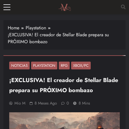
Skip
to
Vitalgamer
content
Noticias y
opiniones
Home
Playstation
de las
¡EXCLUSIVA! El creador de Stellar Blade prepara su
últimas
PRÓXIMO bombazo
novedades
en el
mundo de
los
NOTICIAS
PLAYSTATION
RPG
XBOX/PC
videojuegos
¡EXCLUSIVA! El creador de Stellar Blade
–
Nintendo,
prepara su PRÓXIMO bombazo
Playstac
Mio M
8 Meses Ago
0
8 Mins