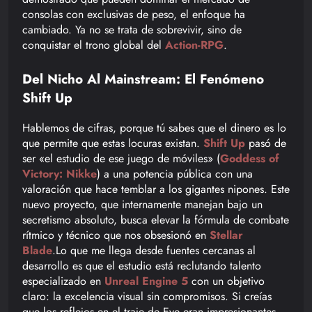
consolas con exclusivas de peso, el enfoque ha
cambiado. Ya no se trata de sobrevivir, sino de
conquistar el trono global del
Action-RPG
.
Del Nicho Al Mainstream: El Fenómeno
Shift Up
Hablemos de cifras, porque tú sabes que el dinero es lo
que permite que estas locuras existan.
Shift Up
pasó de
ser «el estudio de ese juego de móviles» (
Goddess of
Victory: Nikke
) a una potencia pública con una
valoración que hace temblar a los gigantes nipones. Este
nuevo proyecto, que internamente manejan bajo un
secretismo absoluto, busca elevar la fórmula de combate
rítmico y técnico que nos obsesionó en
Stellar
Blade
.Lo que me llega desde fuentes cercanas al
desarrollo es que el estudio está reclutando talento
especializado en
Unreal Engine 5
con un objetivo
claro: la excelencia visual sin compromisos. Si creías
que los reflejos en el traje de Eve eran impresionantes,