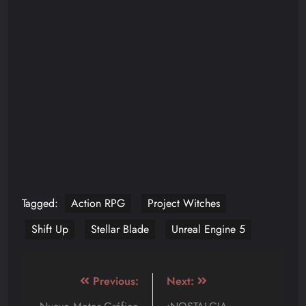
Tagged:
Action RPG
Project Witches
Shift Up
Stellar Blade
Unreal Engine 5
Navegación
Previous:
Next: