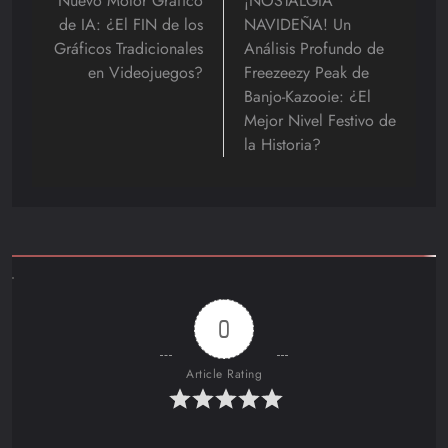
de
Nuevo Motor Gráfico
¡NOSTALGIA
de IA: ¿El FIN de los
NAVIDEÑA! Un
entradas
Gráficos Tradicionales
Análisis Profundo de
en Videojuegos?
Freezeezy Peak de
Banjo-Kazooie: ¿El
Mejor Nivel Festivo de
la Historia?
0
Article Rating