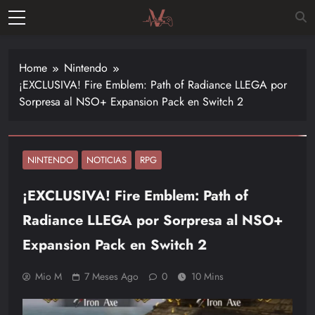
Skip
to
Vitalgamer
content
Noticias y
opiniones
Home
Nintendo
de las
¡EXCLUSIVA! Fire Emblem: Path of Radiance LLEGA por
últimas
Sorpresa al NSO+ Expansion Pack en Switch 2
novedades
en el
mundo de
los
NINTENDO
NOTICIAS
RPG
videojuegos
¡EXCLUSIVA! Fire Emblem: Path of
–
Nintendo,
Radiance LLEGA por Sorpresa al NSO+
Playstac
Expansion Pack en Switch 2
Mio M
7 Meses Ago
0
10 Mins