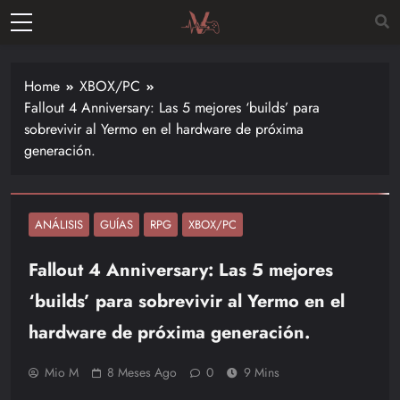
Skip
to
Vitalgamer
content
Noticias y
opiniones
Home
XBOX/PC
de las
Fallout 4 Anniversary: Las 5 mejores ‘builds’ para
últimas
sobrevivir al Yermo en el hardware de próxima
novedades
generación.
en el
mundo de
los
videojuegos
ANÁLISIS
GUÍAS
RPG
XBOX/PC
–
Fallout 4 Anniversary: Las 5 mejores
Nintendo,
Playstac
‘builds’ para sobrevivir al Yermo en el
hardware de próxima generación.
Mio M
8 Meses Ago
0
9 Mins