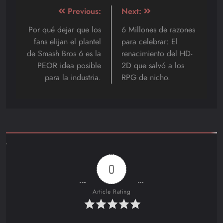
Navegación
Previous:
Next:
de
Por qué dejar que los
6 Millones de razones
fans elijan el plantel
para celebrar: El
entradas
de Smash Bros 6 es la
renacimiento del HD-
PEOR idea posible
2D que salvó a los
para la industria.
RPG de nicho.
0
Article Rating