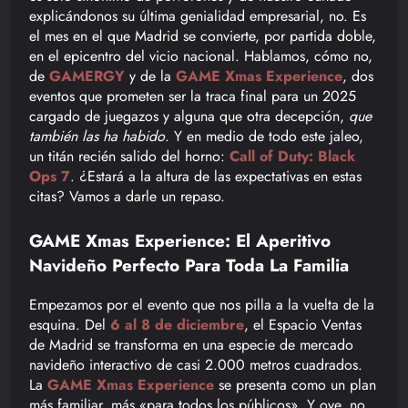
explicándonos su última genialidad empresarial, no. Es
el mes en el que Madrid se convierte, por partida doble,
en el epicentro del vicio nacional. Hablamos, cómo no,
de
GAMERGY
y de la
GAME Xmas Experience
, dos
eventos que prometen ser la traca final para un 2025
cargado de juegazos y alguna que otra decepción,
que
también las ha habido
. Y en medio de todo este jaleo,
un titán recién salido del horno:
Call of Duty: Black
Ops 7
. ¿Estará a la altura de las expectativas en estas
citas? Vamos a darle un repaso.
GAME Xmas Experience: El Aperitivo
Navideño Perfecto Para Toda La Familia
Empezamos por el evento que nos pilla a la vuelta de la
esquina. Del
6 al 8 de diciembre
, el Espacio Ventas
de Madrid se transforma en una especie de mercado
navideño interactivo de casi 2.000 metros cuadrados.
La
GAME Xmas Experience
se presenta como un plan
más familiar, más «para todos los públicos». Y oye, no