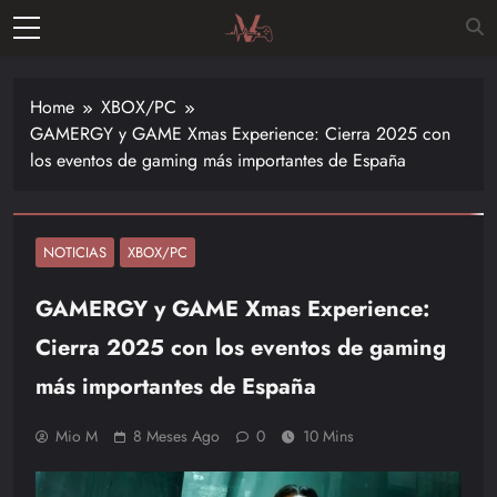
Skip
to
Vitalgamer
content
Noticias y
opiniones
Home
XBOX/PC
de las
GAMERGY y GAME Xmas Experience: Cierra 2025 con
últimas
los eventos de gaming más importantes de España
novedades
en el
mundo de
los
NOTICIAS
XBOX/PC
videojuegos
GAMERGY y GAME Xmas Experience:
–
Nintendo,
Cierra 2025 con los eventos de gaming
Playstac
más importantes de España
Mio M
8 Meses Ago
0
10 Mins