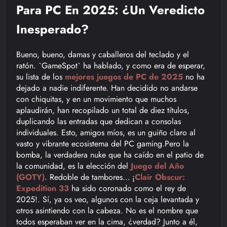
Para PC En 2025: ¿Un Veredicto
Inesperado?
Bueno, bueno, damas y caballeros del teclado y el
ratón. `GameSpot` ha hablado, y como era de esperar,
su lista de los
mejores juegos de PC de 2025
no ha
dejado a nadie indiferente. Han decidido no andarse
con chiquitas, y en un movimiento que muchos
aplaudirán, han recopilado un total de diez títulos,
duplicando las entradas que dedican a consolas
individuales. Esto, amigos míos, es un guiño claro al
vasto y vibrante ecosistema del PC gaming.Pero la
bomba, la verdadera nuke que ha caído en el patio de
la comunidad, es la elección del
Juego del Año
(GOTY)
. Redoble de tambores… ¡
Clair Obscur:
Expedition 33
ha sido coronado como el rey de
2025!. Sí, ya os veo, algunos con la ceja levantada y
otros asintiendo con la cabeza. No es el nombre que
todos esperaban ver en la cima, ¿verdad? Junto a él,