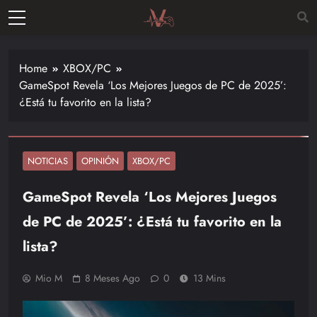
Skip
to
Vitalgamer
content
Noticias y
opiniones
Home
XBOX/PC
de las
GameSpot Revela ‘Los Mejores Juegos de PC de 2025’:
últimas
¿Está tu favorito en la lista?
novedades
en el
mundo de
los
NOTICIAS
OPINIÓN
XBOX/PC
videojuegos
GameSpot Revela ‘Los Mejores Juegos
–
Nintendo,
de PC de 2025’: ¿Está tu favorito en la
Playstac
lista?
Mio M
8 Meses Ago
0
13 Mins