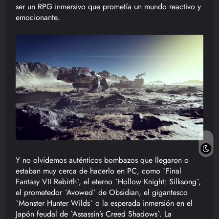
ser un RPG inmersivo que prometía un mundo reactivo y
emocionante.
Y no olvidemos auténticos bombazos que llegaron o
estaban muy cerca de hacerlo en PC, como `Final
Fantasy VII Rebirth`, el eterno `Hollow Knight: Silksong`,
el prometedor `Avowed` de Obsidian, el gigantesco
`Monster Hunter Wilds` o la esperada inmersión en el
Japón feudal de `Assassin’s Creed Shadows`. La