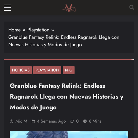
Skip
to
Vitalgamer
content
Noticias y
opiniones
Home
Playstation
de las
Granblue Fantasy Relink: Endless Ragnarok Llega con
últimas
Nuevas Historias y Modos de Juego
novedades
en el
mundo de
los
NOTICIAS
PLAYSTATION
RPG
videojuegos
Granblue Fantasy Relink: Endless
–
Nintendo,
Ragnarok Llega con Nuevas Historias y
Playstac
Modos de Juego
Mio M
4 Semanas Ago
0
8 Mins