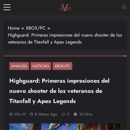
Skip
to
Vitalgamer
content
Noticias y
opiniones
Home
XBOX/PC
de las
Highguard: Primeras impresiones del nuevo shooter de los
últimas
veteranos de Titanfall y Apex Legends
novedades
en el
mundo de
los
ANÁLISIS
NOTICIAS
XBOX/PC
videojuegos
Highguard: Primeras impresiones del
–
Nintendo,
nuevo shooter de los veteranos de
Playstac
Titanfall y Apex Legends
Mio M
8 Meses Ago
0
16 Mins