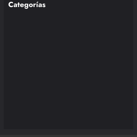
Categorías
Nintendo
85
Playstation
110