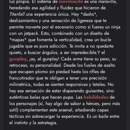
luz propia. El sistema de
movimiento
es una maravilla,
heredando esa agilidad y fluidez que hicieron de
Titanfall
una experiencia única. Hay *dashs*,
deslizamientos y una sensación de ligereza que te
permite moverte por el escenario como si fueras un ninja
con un jetpack. Esto, combinado con un diseño de
*mapas* que fomenta la verticalidad, crea un bucle
jugable que es pura adicción. Te invita a no quedarte
quieto, a buscar ángulos, a ser impredecible.Y el
gunplay
, ¡ay, el gunplay! Cada arma tiene su peso, su
retroceso, su personalidad. Desde los fusiles de asalto
que escupen plomo sin piedad hasta los rifles de
francotirador que te obligan a tener una precisión
milimétrica, todas se sienten responsivas y letales. No
hay esa sensación de estar disparando guisantes, sino
auténticas balas que hacen pupa. Las
habilidades
de
los personajes (sí, hay algo de sabor a héroes, pero más
sutil) complementan este arsenal, añadiendo capas
tácticas sin sobrecargar la experiencia. Es un baile entre
el instinto y la estrategia.