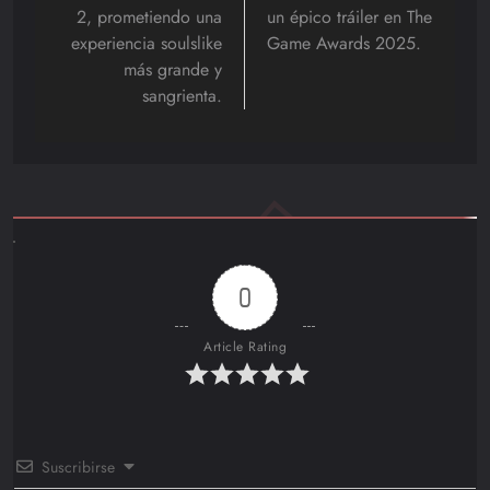
entradas
2, prometiendo una
un épico tráiler en The
experiencia soulslike
Game Awards 2025.
más grande y
sangrienta.
0
Article Rating
Suscribirse