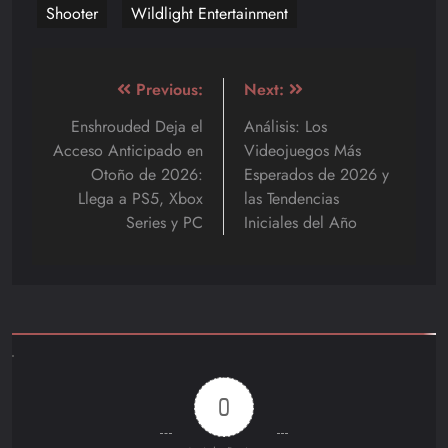
Shooter
Wildlight Entertainment
Navegación
Previous:
Next:
de
Enshrouded Deja el
Análisis: Los
Acceso Anticipado en
Videojuegos Más
entradas
Otoño de 2026:
Esperados de 2026 y
Llega a PS5, Xbox
las Tendencias
Series y PC
Iniciales del Año
0