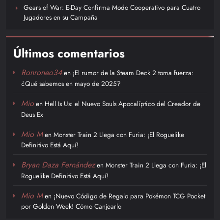
Gears of War: E-Day Confirma Modo Cooperativo para Cuatro
Jugadores en su Campaña
Últimos comentarios
Ronroneo34
en
¡El rumor de la Steam Deck 2 toma fuerza:
¿Qué sabemos en mayo de 2025?
Mio
en
Hell Is Us: el Nuevo Souls Apocalíptico del Creador de
Deus Ex
Mio M
en
Monster Train 2 Llega con Furia: ¡El Roguelike
Definitivo Está Aquí!
Bryan Daza Fernández
en
Monster Train 2 Llega con Furia: ¡El
Roguelike Definitivo Está Aquí!
Mio M
en
¡Nuevo Código de Regalo para Pokémon TCG Pocket
por Golden Week! Cómo Canjearlo