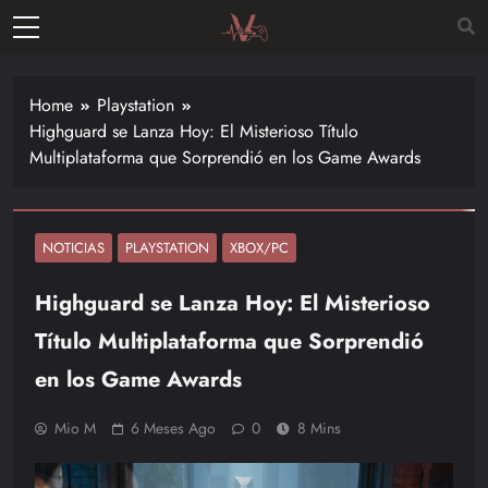
Skip
to
Vitalgamer
content
Noticias y
opiniones
Home
Playstation
de las
Highguard se Lanza Hoy: El Misterioso Título
últimas
Multiplataforma que Sorprendió en los Game Awards
novedades
en el
mundo de
los
NOTICIAS
PLAYSTATION
XBOX/PC
videojuegos
Highguard se Lanza Hoy: El Misterioso
–
Nintendo,
Título Multiplataforma que Sorprendió
Playstac
en los Game Awards
Mio M
6 Meses Ago
0
8 Mins