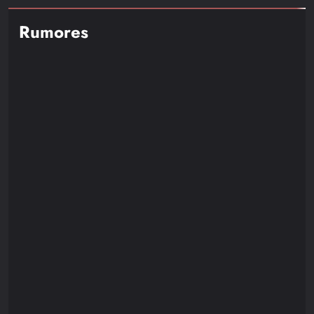
Rumores
NOTICIAS
RUMORES
Resident Evil Requiem Recibirá un Nuevo DLC
Protagonizado por Leon S. Kennedy