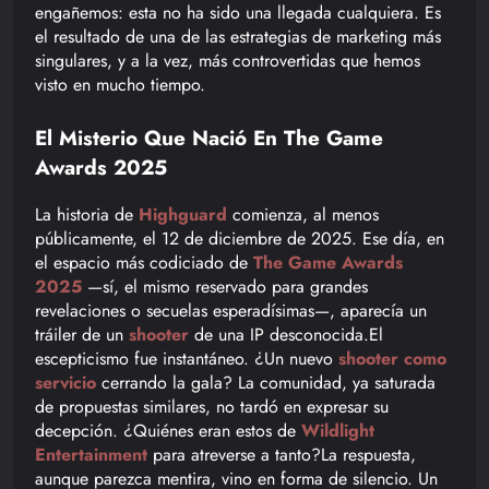
engañemos: esta no ha sido una llegada cualquiera. Es
el resultado de una de las estrategias de marketing más
singulares, y a la vez, más controvertidas que hemos
visto en mucho tiempo.
El Misterio Que Nació En The Game
Awards 2025
La historia de
Highguard
comienza, al menos
públicamente, el 12 de diciembre de 2025. Ese día, en
el espacio más codiciado de
The Game Awards
2025
—sí, el mismo reservado para grandes
revelaciones o secuelas esperadísimas—, aparecía un
tráiler de un
shooter
de una IP desconocida.El
escepticismo fue instantáneo. ¿Un nuevo
shooter como
servicio
cerrando la gala? La comunidad, ya saturada
de propuestas similares, no tardó en expresar su
decepción. ¿Quiénes eran estos de
Wildlight
Entertainment
para atreverse a tanto?La respuesta,
aunque parezca mentira, vino en forma de silencio. Un