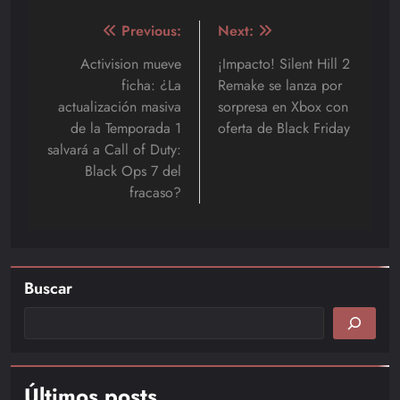
Navegación
Previous:
Next:
de
Activision mueve
¡Impacto! Silent Hill 2
ficha: ¿La
Remake se lanza por
entradas
actualización masiva
sorpresa en Xbox con
de la Temporada 1
oferta de Black Friday
salvará a Call of Duty:
Black Ops 7 del
fracaso?
Buscar
Últimos posts