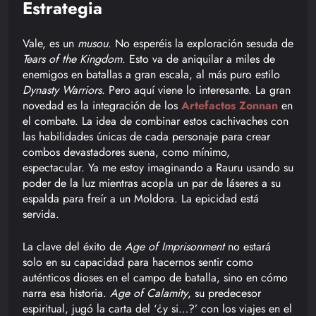
Estrategia
Vale, es un
musou
. No esperéis la exploración sesuda de
Tears of the Kingdom
. Esto va de aniquilar a miles de
enemigos en batallas a gran escala, al más puro estilo
Dynasty Warriors
. Pero aquí viene lo interesante. La gran
novedad es la integración de los
Artefactos Zonnan
en
el combate. La idea de combinar estos cachivaches con
las habilidades únicas de cada personaje para crear
combos devastadores suena, como mínimo,
espectacular. Ya me estoy imaginando a Rauru usando su
poder de la luz mientras acopla un par de láseres a su
espalda para freír a un Moldora. La epicidad está
servida.
La clave del éxito de
Age of Imprisonment
no estará
solo en su capacidad para hacernos sentir como
auténticos dioses en el campo de batalla, sino en cómo
narra esa historia.
Age of Calamity
, su predecesor
espiritual, jugó la carta del ‘¿y si…?’ con los viajes en el