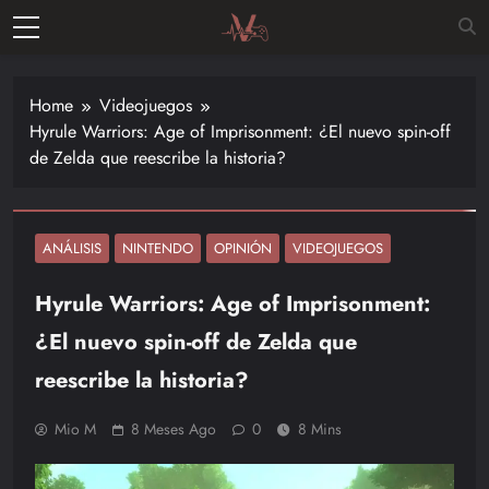
Skip
to
Vitalgamer
content
Noticias y
opiniones
Home
Videojuegos
de las
Hyrule Warriors: Age of Imprisonment: ¿El nuevo spin-off
últimas
de Zelda que reescribe la historia?
novedades
en el
mundo de
los
ANÁLISIS
NINTENDO
OPINIÓN
VIDEOJUEGOS
videojuegos
Hyrule Warriors: Age of Imprisonment:
–
Nintendo,
¿El nuevo spin-off de Zelda que
Playstac
reescribe la historia?
Mio M
8 Meses Ago
0
8 Mins