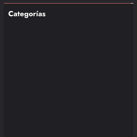
Categorías
Nintendo
85
Playstation
110