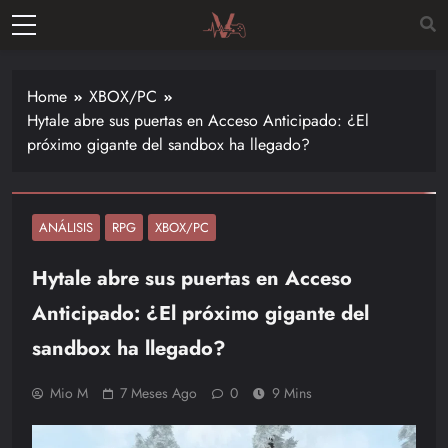
Skip
to
Vitalgamer
content
Noticias y
opiniones
Home
XBOX/PC
de las
Hytale abre sus puertas en Acceso Anticipado: ¿El
últimas
próximo gigante del sandbox ha llegado?
novedades
en el
mundo de
los
ANÁLISIS
RPG
XBOX/PC
videojuegos
Hytale abre sus puertas en Acceso
–
Nintendo,
Anticipado: ¿El próximo gigante del
Playstac
sandbox ha llegado?
Mio M
7 Meses Ago
0
9 Mins