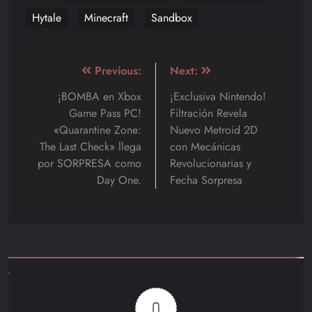
Hytale
Minecraft
Sandbox
Navegación
Previous:
Next:
de
¡BOMBA en Xbox
¡Exclusiva Nintendo!
Game Pass PC!
Filtración Revela
entradas
«Quarantine Zone:
Nuevo Metroid 2D
The Last Check» llega
con Mecánicas
por SORPRESA como
Revolucionarias y
Day One.
Fecha Sorpresa
0