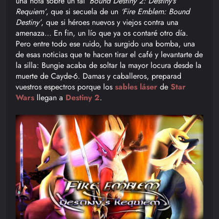
una nota sobre un tal
‘Bound Destiny 2: Destiny’s
Requiem’
, que si secuela de un
‘Fire Emblem: Bound
Destiny’
, que si héroes nuevos y viejos contra una
amenaza… En fin, un lío que ya os contaré otro día.
Pero entre todo ese ruido, ha surgido una bomba, una
de esas noticias que te hacen tirar el café y levantarte de
la silla: Bungie acaba de soltar la mayor locura desde la
muerte de Cayde-6. Damas y caballeros, preparad
vuestros espectros porque los
sables láser
de
Star
Wars
llegan a
Destiny 2
.