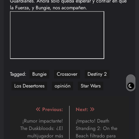
Guardianes. Ahora solo queda esperar y confiar en que
la Fuerza, y Bungie, nos acompañen.
Tagged:
Bungie
Crossover
Destiny 2
Los Desertores
opinión
Star Wars
Navegación
Previous:
Next:
de
¡Rumor impactante!
¡Impacto! Death
The Duskbloods: ¿El
Stranding 2: On the
entradas
multijugador más
Beach filtrado para