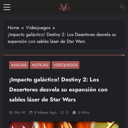
Skip
to
Vitalgamer
content
Noticias y
opiniones
Home
Videojuegos
de las
¡Impacto galáctico! Destiny 2: Los Desertores desvela su
últimas
expansión con sables láser de Star Wars
novedades
en el
mundo de
los
ANÁLISIS
NOTICIAS
VIDEOJUEGOS
videojuegos
¡Impacto galáctico! Destiny 2: Los
–
Nintendo,
Desertores desvela su expansión con
Playstac
sables láser de Star Wars
Mio M
8 Meses Ago
0
6 Mins