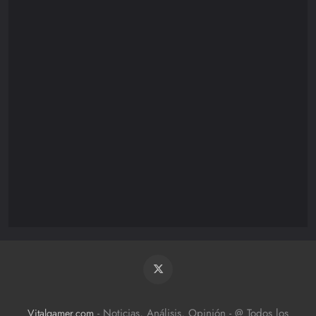
Nintendo
85
Playstation
110
XBOX/PC
172
- Noticias, Análisis, Opinión - @ Todos los
Vitalgamer.com