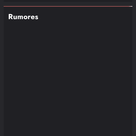
Rumores
NOTICIAS
RUMORES
Resident Evil Requiem Recibirá un Nuevo DLC
Protagonizado por Leon S. Kennedy