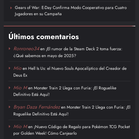
Gears of War: E-Day Confirma Modo Cooperativo para Cuatro
Jugadores en su Campaña
Últimos comentarios
Ronroneo34
en
¡El rumor de la Steam Deck 2 toma fuerza:
¿Qué sabemos en mayo de 2025?
Mio
en
Hell Is Us: el Nuevo Souls Apocalíptico del Creador de
Deus Ex
Mio M
en
Monster Train 2 Llega con Furia: ¡El Roguelike
Definitivo Está Aquí!
Bryan Daza Fernández
en
Monster Train 2 Llega con Furia: ¡El
Roguelike Definitivo Está Aquí!
Mio M
en
¡Nuevo Código de Regalo para Pokémon TCG Pocket
por Golden Week! Cómo Canjearlo