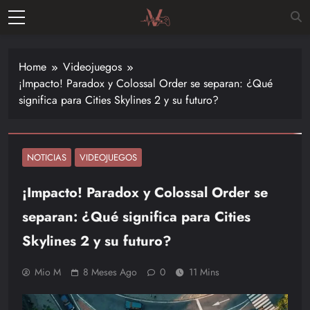
Skip
to
Vitalgamer
content
Noticias y
opiniones
Home
Videojuegos
de las
¡Impacto! Paradox y Colossal Order se separan: ¿Qué
últimas
significa para Cities Skylines 2 y su futuro?
novedades
en el
mundo de
los
NOTICIAS
VIDEOJUEGOS
videojuegos
¡Impacto! Paradox y Colossal Order se
–
Nintendo,
separan: ¿Qué significa para Cities
Playstac
Skylines 2 y su futuro?
Mio M
8 Meses Ago
0
11 Mins