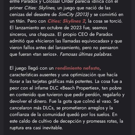
entre Paradox y Colossal Order parecía idílica con el
primer
Cities: Skylines
, un juego que nació de las
cenizas del desastre de
SimCity (2013)
y se convirtió en
un titán. Pero con
Cities: Skylines 2
, la cosa se torció.
El lanzamiento en octubre de 2023 fue, seamos
sinceros, una chapuza. El propio CEO de Paradox
admitió que «hicieron las llamadas equivocadas» y que
vieron fallos antes del lanzamiento, pero no pensaron
que fueran «tan serios».
Famosas últimas palabras.
El juego llegó con un
rendimiento nefasto
,
características ausentes y una optimización que hacía
llorar a las tarjetas gráficas más potentes. La cosa fue a
peor con el infame DLC «Beach Properties», tan pobre
en contenido que tuvieron que pedir perdón, regalarlo y
devolver el dinero. Fue la gota que colmó el vaso. Se
cancelaron más DLCs, se prometieron arreglos y la
confianza de la comunidad quedó por los suelos. En
este caldo de cultivo de decepción y promesas rotas, la
ruptura era casi inevitable.