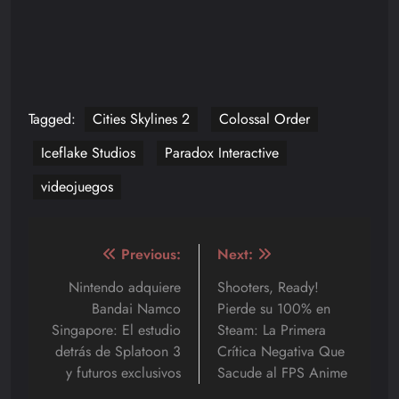
Tagged:
Cities Skylines 2
Colossal Order
Iceflake Studios
Paradox Interactive
videojuegos
Navegación
Previous:
Next:
de
Nintendo adquiere
Shooters, Ready!
Bandai Namco
Pierde su 100% en
entradas
Singapore: El estudio
Steam: La Primera
detrás de Splatoon 3
Crítica Negativa Que
y futuros exclusivos
Sacude al FPS Anime