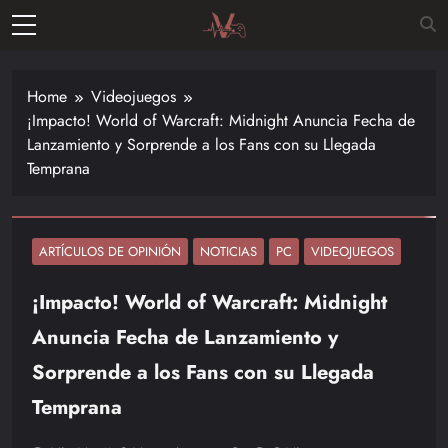
Skip
to
Vitalgamer
content
Noticias y
opiniones
Home
Videojuegos
de las
¡Impacto! World of Warcraft: Midnight Anuncia Fecha de
últimas
Lanzamiento y Sorprende a los Fans con su Llegada
novedades
Temprana
en el
mundo de
los
videojuegos
ARTÍCULOS DE OPINIÓN
NOTICIAS
PC
VIDEOJUEGOS
–
¡Impacto! World of Warcraft: Midnight
Nintendo,
Playstac
Anuncia Fecha de Lanzamiento y
Sorprende a los Fans con su Llegada
Temprana