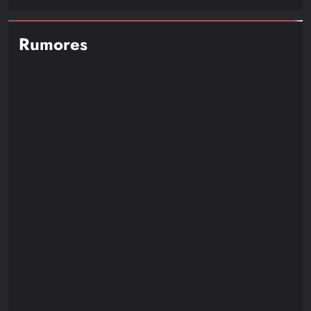
Rumores
NOTICIAS
RUMORES
Resident Evil Requiem Recibirá un Nuevo DLC