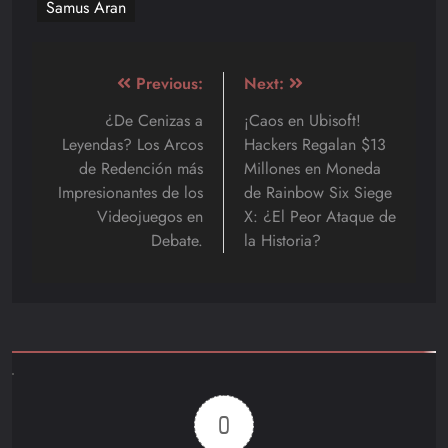
Samus Aran
Navegación
Previous:
Next:
de
¿De Cenizas a
¡Caos en Ubisoft!
Leyendas? Los Arcos
Hackers Regalan $13
entradas
de Redención más
Millones en Moneda
Impresionantes de los
de Rainbow Six Siege
Videojuegos en
X: ¿El Peor Ataque de
Debate.
la Historia?
0