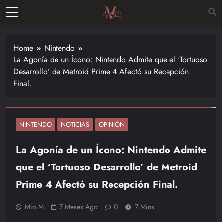
Skip
to
Vitalgamer
content
Noticias y
opiniones
Home
Nintendo
de las
La Agonía de un Ícono: Nintendo Admite que el ‘Tortuoso
últimas
Desarrollo’ de Metroid Prime 4 Afectó su Recepción
novedades
Final.
en el
mundo de
los
videojuegos
NINTENDO
NOTICIAS
OPINIÓN
–
La Agonía de un Ícono: Nintendo Admite
Nintendo,
Playstac
que el ‘Tortuoso Desarrollo’ de Metroid
Prime 4 Afectó su Recepción Final.
Mio M
7 Meses Ago
0
7 Mins