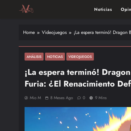
Skip
Noticias
Opin
to
content
Vitalgamer
Noticias y opiniones de las últimas novedades en el mu
Home
Videojuegos
¡La espera terminó! Dragon B
ANÁLISIS
NOTICIAS
VIDEOJUEGOS
¡La espera terminó! Dragon
Furia: ¿El Renacimiento Def
Mio M
8 Meses Ago
0
9 Mins