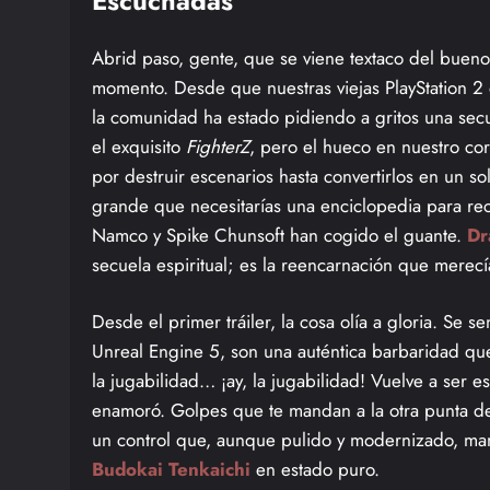
Escuchadas
Abrid paso, gente, que se viene textaco del buen
momento. Desde que nuestras viejas PlayStation
la comunidad ha estado pidiendo a gritos una se
el exquisito
FighterZ
, pero el hueco en nuestro co
por destruir escenarios hasta convertirlos en un s
grande que necesitarías una enciclopedia para rec
Namco y Spike Chunsoft han cogido el guante.
Dr
secuela espiritual; es la reencarnación que merec
Desde el primer tráiler, la cosa olía a gloria. Se s
Unreal Engine 5, son una auténtica barbaridad que
la jugabilidad… ¡ay, la jugabilidad! Vuelve a ser e
enamoró. Golpes que te mandan a la otra punta de
un control que, aunque pulido y modernizado, mant
Budokai Tenkaichi
en estado puro.