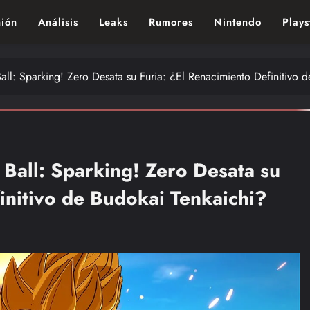
ión
Análisis
Leaks
Rumores
Nintendo
Plays
ndo de los videojuegos – Nintendo, Playstac
all: Sparking! Zero Desata su Furia: ¿El Renacimiento Definitivo 
 Ball: Sparking! Zero Desata su
initivo de Budokai Tenkaichi?