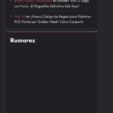
Bryan Daza Fernández
en
Monster Train 2 Llega
con Furia: ¡El Roguelike Definitivo Está Aquí!
Mio M
en
¡Nuevo Código de Regalo para Pokémon
TCG Pocket por Golden Week! Cómo Canjearlo
Rumores