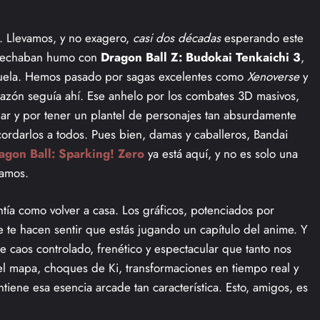
o. Llevamos, y no exagero,
casi dos décadas
esperando este
 2 echaban humo con
Dragon Ball Z: Budokai Tenkaichi 3
,
cuela. Hemos pasado por sagas excelentes como
Xenoverse
y
razón seguía ahí. Ese anhelo por los combates 3D masivos,
olar y por tener un plantel de personajes tan absurdamente
ordarlos a todos. Pues bien, damas y caballeros, Bandai
agon Ball: Sparking! Zero
ya está aquí, y no es solo una
íamos.
entía como volver a casa. Los gráficos, potenciados por
 te hacen sentir que estás jugando un capítulo del anime. Y
se caos controlado, frenético y espectacular que tanto nos
l mapa, choques de Ki, transformaciones en tiempo real y
iene esa esencia arcade tan característica. Esto, amigos, es