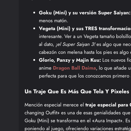
Goku (Mini) y su versión Super Saiyan:
menos matón.
Vegeta (Mini) y sus TRES transformaci
interesante. Ver a un Vegeta tamaño bolsill
al dato,
¡el Super Saiyan 3!
es algo que nece
cabezón con melena hasta los pies es algo 
Glorio, Panzy y Majin Kuu:
Los nuevos fi
anime
Dragon Ball Daima
, lo que añade u
perfecta para que los conozcamos primero a
Un Traje Que Es Más Que Tela Y Píxeles
Mención especial merece el
traje especial para
changing Outfit» es una de esas genialidades que a
Goku (Mini) se transforma en el «Aura Impact». Es
poniendo al juego, ofreciendo variaciones estraté