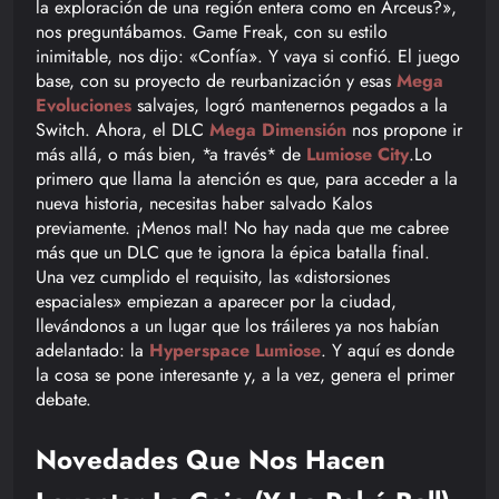
la exploración de una región entera como en Arceus?»,
nos preguntábamos. Game Freak, con su estilo
inimitable, nos dijo: «Confía». Y vaya si confió. El juego
base, con su proyecto de reurbanización y esas
Mega
Evoluciones
salvajes, logró mantenernos pegados a la
Switch. Ahora, el DLC
Mega Dimensión
nos propone ir
más allá, o más bien, *a través* de
Lumiose City
.Lo
primero que llama la atención es que, para acceder a la
nueva historia, necesitas haber salvado Kalos
previamente. ¡Menos mal! No hay nada que me cabree
más que un DLC que te ignora la épica batalla final.
Una vez cumplido el requisito, las «distorsiones
espaciales» empiezan a aparecer por la ciudad,
llevándonos a un lugar que los tráileres ya nos habían
adelantado: la
Hyperspace Lumiose
. Y aquí es donde
la cosa se pone interesante y, a la vez, genera el primer
debate.
Novedades Que Nos Hacen