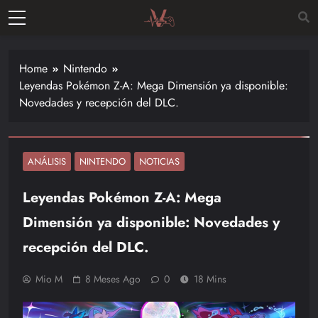
Skip
to
Vitalgamer
content
Noticias y
opiniones
Home
Nintendo
de las
Leyendas Pokémon Z-A: Mega Dimensión ya disponible:
últimas
Novedades y recepción del DLC.
novedades
en el
mundo de
los
ANÁLISIS
NINTENDO
NOTICIAS
videojuegos
Leyendas Pokémon Z-A: Mega
–
Nintendo,
Dimensión ya disponible: Novedades y
Playstac
recepción del DLC.
Mio M
8 Meses Ago
0
18 Mins