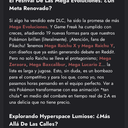
El Festival De Las Mega Evoluciones: ¿Un
Meta Renovado?
Si algo ha vendido este DLC, ha sido la promesa de más
Mega Evoluciones
. Y Game Freak ha cumplido con
creces, añadiendo 19 nuevas formas para que nuestros
Pokémon brillen (literalmente). ¡Atención, fans de
Pikachu! Tenemos
Mega Raichu X y Mega Raichu Y
,
con diseños que ya están generando debate en Reddit.
Pero no solo Raichu se lleva el protagonismo;
Mega
Zeraora
,
Mega Baxcalibur
,
Mega Lucario Z
… la
lista es larga y jugosa. Esto, sin duda, es un bombazo
para el competitivo y para los que, como yo, nos
pasamos horas pensando en el equipo perfecto. Ver a
mis Pokémon transformarse con esa animación *tan
chula* en medio del combate en tiempo real de Z-A es
una delicia que no tiene precio.
Explorando Hyperspace Lumiose: ¿Más
Allá De Las Calles?