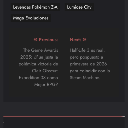
Leyendas Pokémon Z-A
Lumiose City
Mega Evoluciones
Navegación
Previous:
Next:
de
The Game Awards
Half-Life 3 es real,
2025: ¿Fue justa la
pero pospuesto a
entradas
polémica victoria de
primavera de 2026
Clair Obscur:
para coincidir con la
Expedition 33 como
Steam Machine.
Mejor RPG?