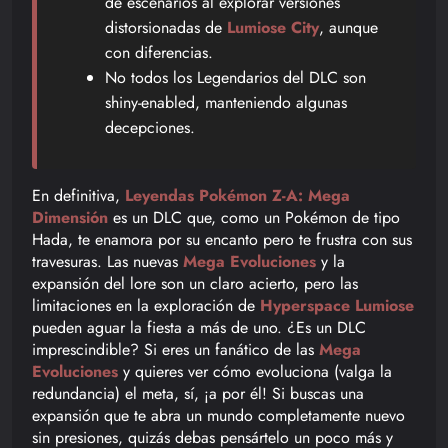
de escenarios al explorar versiones
distorsionadas de
Lumiose City
, aunque
con diferencias.
No todos los Legendarios del DLC son
shiny-enabled, manteniendo algunas
decepciones.
En definitiva,
Leyendas Pokémon Z-A: Mega
Dimensión
es un DLC que, como un Pokémon de tipo
Hada, te enamora por su encanto pero te frustra con sus
travesuras. Las nuevas
Mega Evoluciones
y la
expansión del lore son un claro acierto, pero las
limitaciones en la exploración de
Hyperspace Lumiose
pueden aguar la fiesta a más de uno. ¿Es un DLC
imprescindible? Si eres un fanático de las
Mega
Evoluciones
y quieres ver cómo evoluciona (valga la
redundancia) el meta, sí, ¡a por él! Si buscas una
expansión que te abra un mundo completamente nuevo
sin presiones, quizás debas pensártelo un poco más y