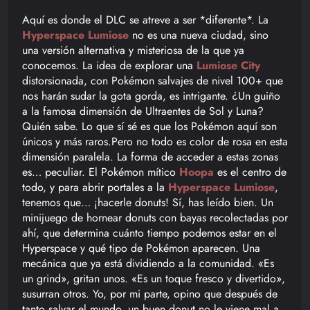
Aquí es donde el DLC se atreve a ser *diferente*. La
Hyperspace Lumiose
no es una nueva ciudad, sino
una versión alternativa y misteriosa de la que ya
conocemos. La idea de explorar una
Lumiose City
distorsionada, con Pokémon salvajes de nivel 100+ que
nos harán sudar la gota gorda, es intrigante. ¿Un guiño
a la famosa dimensión de Ultraentes de Sol y Luna?
Quién sabe. Lo que sí sé es que los Pokémon aquí son
únicos y más raros.Pero no todo es color de rosa en esta
dimensión paralela. La forma de acceder a estas zonas
es… peculiar. El Pokémon mítico
Hoopa
es el centro de
todo, y para abrir portales a la
Hyperspace Lumiose
,
tenemos que… ¡hacerle donuts! Sí, has leído bien. Un
minijuego de hornear donuts con bayas recolectadas por
ahí, que determina cuánto tiempo podemos estar en el
Hyperspace y qué tipo de Pokémon aparecen. Una
mecánica que ya está dividiendo a la comunidad. «Es
un grind», gritan unos. «Es un toque fresco y divertido»,
susurran otros. Yo, por mi parte, opino que después de
tanto salvar el mundo, un buen donut no le viene mal a