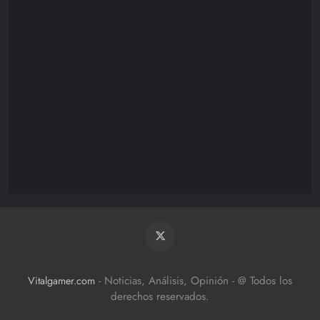
Nintendo
85
Playstation
110
XBOX/PC
172
- Noticias, Análisis, Opinión - @ Todos los
Vitalgamer.com
derechos reservados.