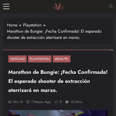
Skip
to
Vitalgamer
content
Noticias y
opiniones
Home
Playstation
de las
Marathon de Bungie: ¡Fecha Confirmada! El esperado
últimas
shooter de extracción aterrizará en marzo.
novedades
en el
mundo de
los
NOTICIAS
PLAYSTATION
XBOX/PC
videojuegos
Marathon de Bungie: ¡Fecha Confirmada!
–
Nintendo,
El esperado shooter de extracción
Playstac
aterrizará en marzo.
Mio M
7 Meses Ago
0
10 Mins