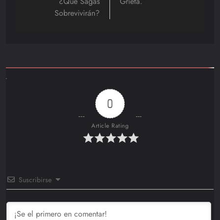
¿Qué Sagas
Grieta.
Sobrevivirán?
0
Article Rating
Suscribirse