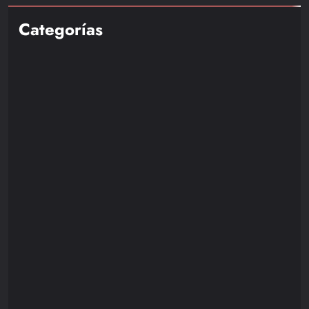
Categorías
Nintendo
85
Playstation
110