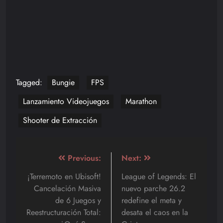
Tagged:
Bungie
FPS
Lanzamiento Videojuegos
Marathon
Shooter de Extracción
Navegación
Previous:
Next:
de
¡Terremoto en Ubisoft!
League of Legends: El
Cancelación Masiva
nuevo parche 26.2
entradas
de 6 Juegos y
redefine el meta y
Reestructuración Total:
desata el caos en la