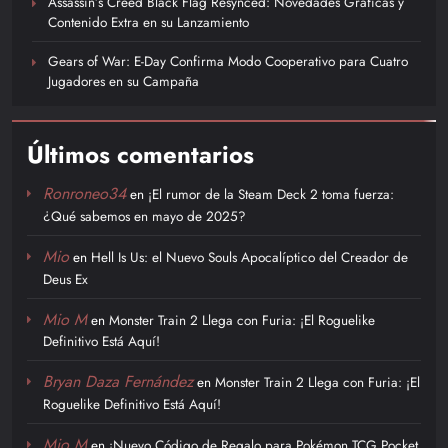
Assassin’s Creed Black Flag Resynced: Novedades Gráficas y
Contenido Extra en su Lanzamiento
Gears of War: E-Day Confirma Modo Cooperativo para Cuatro
Jugadores en su Campaña
Últimos comentarios
Ronroneo34
en
¡El rumor de la Steam Deck 2 toma fuerza:
¿Qué sabemos en mayo de 2025?
Mio
en
Hell Is Us: el Nuevo Souls Apocalíptico del Creador de
Deus Ex
Mio M
en
Monster Train 2 Llega con Furia: ¡El Roguelike
Definitivo Está Aquí!
Bryan Daza Fernández
en
Monster Train 2 Llega con Furia: ¡El
Roguelike Definitivo Está Aquí!
Mio M
en
¡Nuevo Código de Regalo para Pokémon TCG Pocket