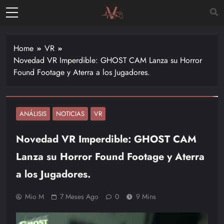
Skip
to
Vitalgamer
content
Noticias y
opiniones
Home
VR
de las
Novedad VR Imperdible: GHOST CAM Lanza su Horror
últimas
Found Footage y Aterra a los Jugadores.
novedades
en el
mundo de
los
ANÁLISIS
NOTICIAS
VR
videojuegos
Novedad VR Imperdible: GHOST CAM
–
Nintendo,
Lanza su Horror Found Footage y Aterra
Playstac
a los Jugadores.
Mio M
7 Meses Ago
0
9 Mins