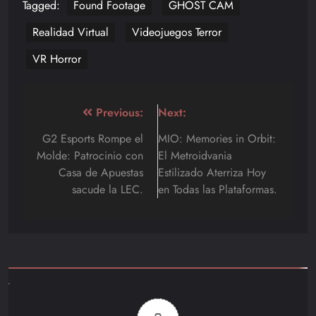
Tagged:
Found Footage
GHOST CAM
Realidad Virtual
Videojuegos Terror
VR Horror
Navegación
Previous:
Next:
de
G2 Esports Rompe el
MIO: Memories in Orbit:
Molde: Patrocinio con
El Metroidvania
entradas
Casa de Apuestas
Estilizado Aterriza Hoy
sacude la LEC.
en Todas las Plataformas.