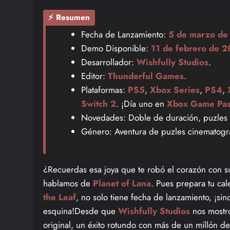
⚡ Resumen
Fecha de Lanzamiento:
5 de marzo de
Demo Disponible:
11 de febrero de 
Desarrollador:
Wishfully Studios
.
Editor:
Thunderful Games
.
Plataformas:
PS5
,
Xbox Series
,
PS4
,
Switch 2
. ¡Día uno en
Xbox Game Pas
Novedades: Doble de duración, puzles 
Género: Aventura de puzles cinematográf
¿Recuerdas esa joya que te robó el corazón con su d
hablamos de
Planet of Lana
. Pues prepara tu ca
the Leaf
, no solo tiene fecha de lanzamiento, ¡si
esquina!Desde que
Wishfully Studios
nos mostró
original, un éxito rotundo con más de un millón d