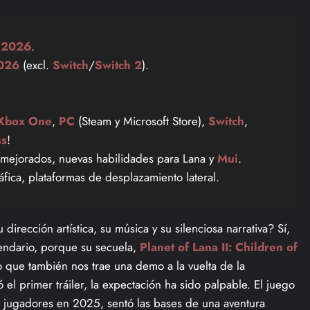
 2026
.
2026
(excl.
Switch
/
Switch 2
).
Xbox One
,
PC
(Steam y Microsoft Store),
Switch
,
s
!
mejorados, nuevas habilidades para Lana y
Mui
.
ica, plataformas de desplazamiento lateral.
irección artística, su música y su silenciosa narrativa? Sí,
lendario, porque su secuela,
Planet of Lana II: Children of
no que también nos trae una demo a la vuelta de la
 el primer tráiler, la expectación ha sido palpable. El juego
e jugadores en 2025, sentó las bases de una aventura