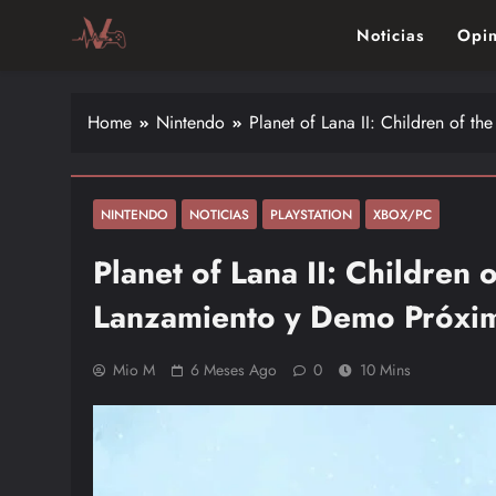
Skip
Noticias
Opin
to
content
Vitalgamer
Noticias y opiniones de las últimas novedades en el mu
Home
Nintendo
Planet of Lana II: Children of 
NINTENDO
NOTICIAS
PLAYSTATION
XBOX/PC
Planet of Lana II: Children
Lanzamiento y Demo Próxi
Mio M
6 Meses Ago
0
10 Mins