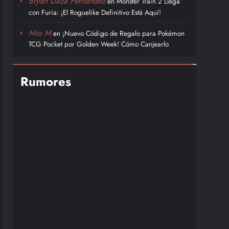
Bryan Daza Fernández
en
Monster Train 2 Llega
con Furia: ¡El Roguelike Definitivo Está Aquí!
Mio M
en
¡Nuevo Código de Regalo para Pokémon
TCG Pocket por Golden Week! Cómo Canjearlo
Rumores