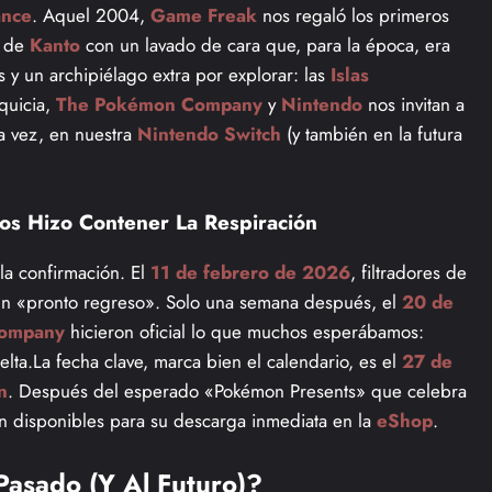
nce
. Aquel 2004,
Game Freak
nos regaló los primeros
n de
Kanto
con un lavado de cara que, para la época, era
y un archipiélago extra por explorar: las
Islas
quicia,
The Pokémon Company
y
Nintendo
nos invitan a
ra vez, en nuestra
Nintendo Switch
(y también en la futura
os Hizo Contener La Respiración
la confirmación. El
11 de febrero de 2026
, filtradores de
un «pronto regreso». Solo una semana después, el
20 de
ompany
hicieron oficial lo que muchos esperábamos:
lta.La fecha clave, marca bien el calendario, es el
27 de
n
. Después del esperado «Pokémon Presents» que celebra
rán disponibles para su descarga inmediata en la
eShop
.
Pasado (y Al Futuro)?