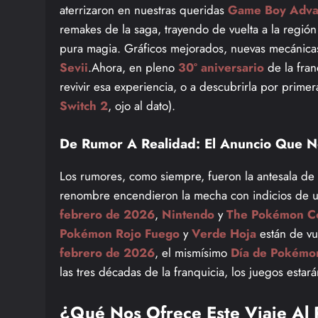
aterrizaron en nuestras queridas
Game Boy Adva
remakes de la saga, trayendo de vuelta a la regió
pura magia. Gráficos mejorados, nuevas mecánicas 
Sevii
.Ahora, en pleno
30º aniversario
de la fran
revivir esa experiencia, o a descubrirla por prime
Switch 2
, ojo al dato).
De Rumor A Realidad: El Anuncio Que N
Los rumores, como siempre, fueron la antesala de 
renombre encendieron la mecha con indicios de 
febrero de 2026
,
Nintendo
y
The Pokémon C
Pokémon Rojo Fuego
y
Verde Hoja
están de vue
febrero de 2026
, el mismísimo
Día de Pokémo
las tres décadas de la franquicia, los juegos esta
¿Qué Nos Ofrece Este Viaje Al 