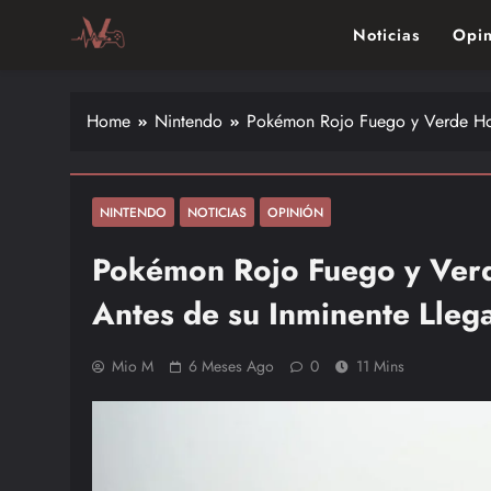
Skip
Noticias
Opin
to
content
Vitalgamer
Noticias y opiniones de las últimas novedades en el mu
Home
Nintendo
Pokémon Rojo Fuego y Verde Hoj
NINTENDO
NOTICIAS
OPINIÓN
Pokémon Rojo Fuego y Ver
Antes de su Inminente Lleg
Mio M
6 Meses Ago
0
11 Mins