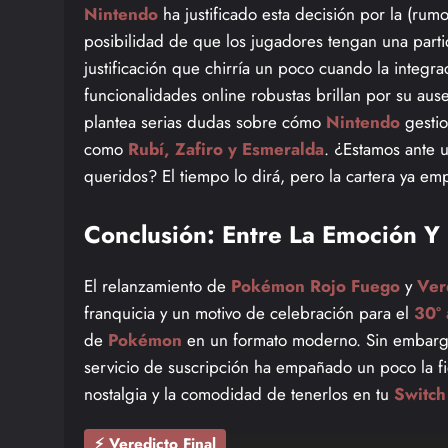
Nintendo
ha justificado esta decisión por la (rum
posibilidad de que los jugadores tengan una par
justificación que chirría un poco cuando la integr
funcionalidades online robustas brillan por su au
plantea serias dudas sobre cómo
Nintendo
gestio
como
Rubí, Zafiro y Esmeralda
. ¿Estamos ante u
queridos? El tiempo lo dirá, pero la cartera ya em
Conclusión: Entre La Emoción Y E
El relanzamiento de
Pokémon Rojo Fuego
y
Ver
franquicia y un motivo de celebración para el
30º 
de
Pokémon
en un formato moderno. Sin embargo,
servicio de suscripción ha empañado un poco la fie
nostalgia y la comodidad de tenerlos en tu
Switch
⚡ Veredicto Final