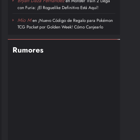
Bryan Daza Fernández
en
Monster Train 2 Llega
con Furia: ¡El Roguelike Definitivo Está Aquí!
Mio M
en
¡Nuevo Código de Regalo para Pokémon
TCG Pocket por Golden Week! Cómo Canjearlo
Rumores