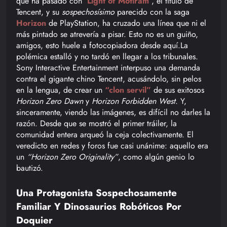
que ha pasado con
‘Light of Motiram’
, el título de
Tencent, y su
sospechosísimo
parecido con la saga
Horizon
de PlayStation, ha cruzado una línea que ni el
más pintado se atrevería a pisar. Esto no es un guiño,
amigos, esto huele a fotocopiadora desde aquí.La
polémica estalló y no tardó en llegar a los tribunales.
Sony Interactive Entertainment interpuso una demanda
contra el gigante chino Tencent, acusándolo, sin pelos
en la lengua, de crear un
“clon servil”
de sus exitosos
Horizon Zero Dawn
y
Horizon Forbidden West
. Y,
sinceramente, viendo las imágenes, es difícil no darles la
razón. Desde que se mostró el primer tráiler, la
comunidad entera arqueó la ceja colectivamente. El
veredicto en redes y foros fue casi unánime: aquello era
un
“Horizon Zero Originality”
, como algún genio lo
bautizó.
Una Protagonista Sospechosamente
Familiar Y Dinosaurios Robóticos Por
Doquier