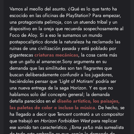
Vamos al meollo del asunto. ¿Qué es lo que tanto ha
escocido en las oficinas de PlayStation? Para empezar,
una protagonista pelirroja, con un atuendo tribal y un
dispositivo en la oreja que recuerda sospechosamente al
Foco de Aloy. Si a eso le sumamos un mundo
postapocalíptico donde la naturaleza ha reclamado las
ruinas de una civilización pasada y está poblado por
gigantescas
criaturas mecánicas
, la cosa canta más
que un gallo al amanecer.Sony argumenta en su
demanda que las similitudes son tan flagrantes que
buscan deliberadamente confundir a los jugadores,
haciéndoles pensar que ‘Light of Motiram’ podría ser
una nueva entrega de la saga Horizon. Y es que no
hablamos solo del concepto general; la demanda
detalla parecidos en el
diseño artístico, los paisajes,
las paletas de color e incluso la música
. De hecho, se
ha llegado a decir que Tencent contrató a un compositor
que trabajó en
Horizon Forbidden West
para replicar
ese sonido tan característico.
¡Toma ya!
Lo más surrealista
de todo este embrollo es que, según la demanda de