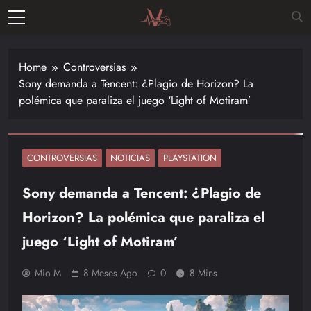
Skip
to
Vitalgamer
content
Noticias y
opiniones
Home
Controversias
de las
Sony demanda a Tencent: ¿Plagio de Horizon? La
últimas
polémica que paraliza el juego ‘Light of Motiram’
novedades
en el
mundo de
los
CONTROVERSIAS
NOTICIAS
PLAYSTATION
videojuegos
Sony demanda a Tencent: ¿Plagio de
–
Nintendo,
Horizon? La polémica que paraliza el
Playstac
juego ‘Light of Motiram’
Mio M
8 Meses Ago
0
8 Mins