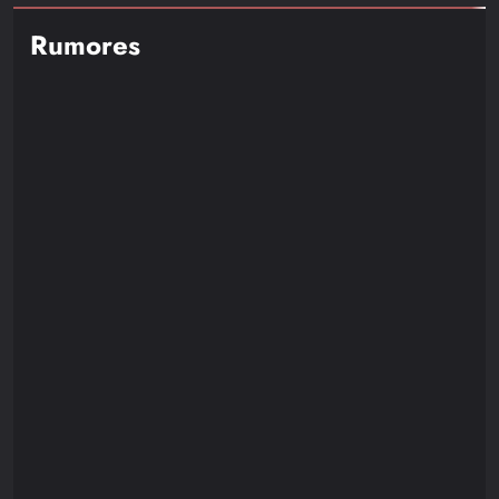
Rumores
NOTICIAS
RUMORES
Resident Evil Requiem Recibirá un Nuevo DLC
Protagonizado por Leon S. Kennedy