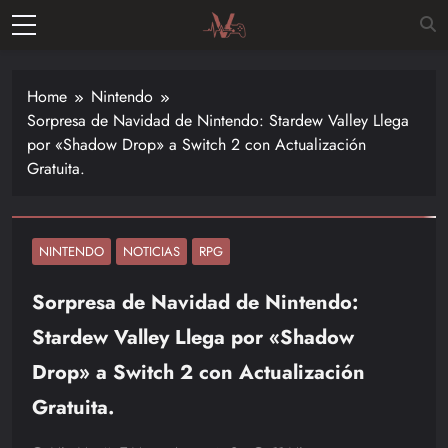
Skip
to
Vitalgamer
content
Noticias y
opiniones
Home
Nintendo
de las
Sorpresa de Navidad de Nintendo: Stardew Valley Llega
últimas
por «Shadow Drop» a Switch 2 con Actualización
novedades
Gratuita.
en el
mundo de
los
videojuegos
NINTENDO
NOTICIAS
RPG
–
Sorpresa de Navidad de Nintendo:
Nintendo,
Playstac
Stardew Valley Llega por «Shadow
Drop» a Switch 2 con Actualización
Gratuita.