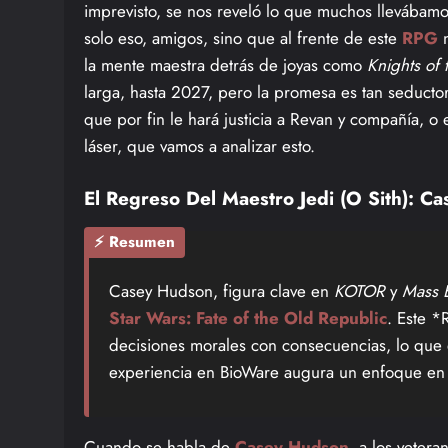
imprevisto, se nos reveló lo que muchos llevába
solo eso, amigos, sino que al frente de este
RPG
n
la mente maestra detrás de joyas como
Knights of
larga, hasta 2027, pero la promesa es tan seductor
que por fin le hará justicia a Revan y compañía, o
láser, que vamos a analizar esto.
El Regreso Del Maestro Jedi (o Sith): 
⚡ Resumen
Casey Hudson, figura clave en
KOTOR
y
Mass E
Star Wars: Fate of the Old Republic
. Este *
decisiones morales con consecuencias, lo que el
experiencia en BioWare augura un enfoque en l
Cuando se habla de
Casey Hudson
, a los veter