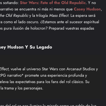
mos soñando:
Star Wars: Fate of the Old Republic
. Y no
arrativo se encuentra ni más ni menos que
Casey Hudson
,
 the Old Republic
y la trilogía
Mass Effect
. La espera será
a como el lado oscuro. ¿Estamos ante el sucesor espiritual
 es pura ilusión de holocron? Preparad vuestras espadas
Casey Hudson Y Su Legado
ffect
, vuelve al universo Star Wars con Arcanaut Studios y
RPG narrativo* promete una experiencia profunda y
eva las expectativas para los fans del rol clásico. Su
a trama y los personajes.
anos del rol se nos ilumina la mirada como un sable de luz