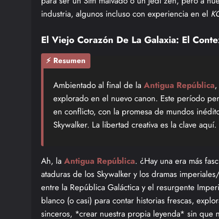
para ser un Sith malvado o un Jedi zen, pero a nu
industria, algunos incluso con experiencia en el
K
El Viejo Corazón De La Galaxia: El Cont
⚡ Resumen
Ambientado al final de la
Antigua República
,
explorado en el nuevo canon. Este período pe
en conflicto, con la promesa de mundos inédito
Skywalker. La libertad creativa es la clave aquí.
Ah, la
Antigua República
. ¿Hay una era más fasc
ataduras de los Skywalker y los dramas imperiales
entre la República Galáctica y el resurgente Imperi
blanco (o casi) para contar historias frescas, explo
sinceros, *crear nuestra propia leyenda* sin que