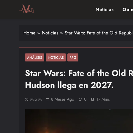
Skip
Noticias
Opin
to
content
Vitalgamer
Noticias y opiniones de las últimas novedades en el mu
Home
Noticias
Star Wars: Fate of the Old Repub
ANÁLISIS
NOTICIAS
RPG
Star Wars: Fate of the Old 
Hudson llega en 2027.
Mio M
8 Meses Ago
0
17 Mins