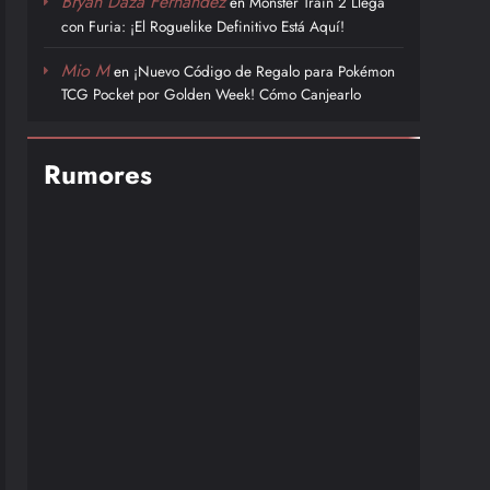
Bryan Daza Fernández
en
Monster Train 2 Llega
con Furia: ¡El Roguelike Definitivo Está Aquí!
Mio M
en
¡Nuevo Código de Regalo para Pokémon
TCG Pocket por Golden Week! Cómo Canjearlo
Rumores