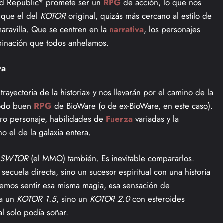
 Old Republic* promete ser un
RPG
de acción, lo que nos
 que el del
KOTOR
original, quizás más cercano al estilo de
maravilla. Que se centren en la
narrativa
, los personajes
binación que todos anhelamos.
va
 trayectoria de la historia» y nos llevarán por el camino de la
 todo buen
RPG
de BioWare (o de ex-BioWare, en este caso).
ro personaje, habilidades de
Fuerza
variadas y la
o el de la galaxia entera.
SWTOR
(el MMO) también. Es inevitable compararlos.
cuela directa, sino un sucesor espiritual con una historia
remos sentir esa misma magia, esa sensación de
ea un
KOTOR 1.5
, sino un
KOTOR 2.0
con esteroides
l solo podía soñar.