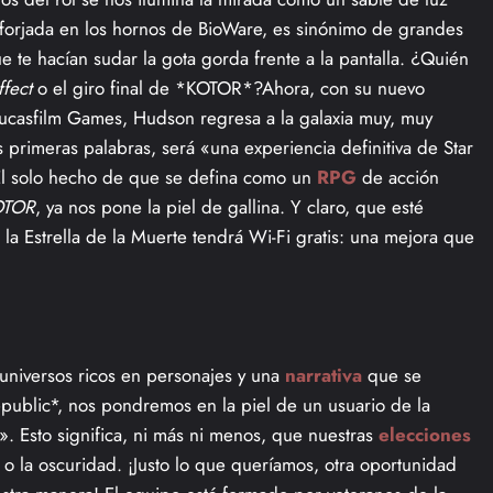
 forjada en los hornos de BioWare, es sinónimo de grandes
 te hacían sudar la gota gorda frente a la pantalla. ¿Quién
fect
o el giro final de *KOTOR*?Ahora, con su nuevo
Lucasfilm Games, Hudson regresa a la galaxia muy, muy
 primeras palabras, será «una experiencia definitiva de Star
El solo hecho de que se defina como un
RPG
de acción
OTOR
, ya nos pone la piel de gallina. Y claro, que esté
a Estrella de la Muerte tendrá Wi-Fi gratis: una mejora que
universos ricos en personajes y una
narrativa
que se
epublic*, nos pondremos en la piel de un usuario de la
. Esto significa, ni más ni menos, que nuestras
elecciones
z o la oscuridad. ¡Justo lo que queríamos, otra oportunidad