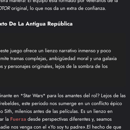
estra manera! El equipo está formado por veteranos de la
OTOR
original, lo que nos da un extra de confianza.
exto De La Antigua República
 este juego ofrece un lienzo narrativo inmenso y poco
rmite tramas complejas, ambigüedad moral y una galaxia
s y personajes originales, lejos de la sombra de los
inante en *Star Wars* para los amantes del rol? Lejos de las
/rebeldes, este periodo nos sumerge en un conflicto épico
o Sith, milenios antes de las películas. Es un lienzo en
rar la
Fuerza
desde perspectivas diferentes y, seamos
 nadie nos venga con el «Yo soy tu padre».El hecho de que