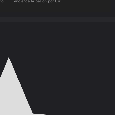
do
enciende la pasión por Ciri