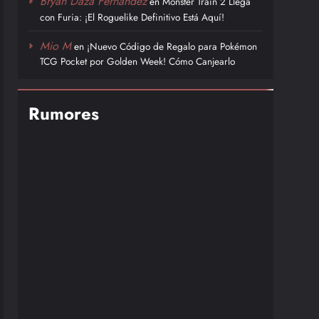
Bryan Daza Fernández
en
Monster Train 2 Llega
con Furia: ¡El Roguelike Definitivo Está Aquí!
Mio M
en
¡Nuevo Código de Regalo para Pokémon
TCG Pocket por Golden Week! Cómo Canjearlo
Rumores