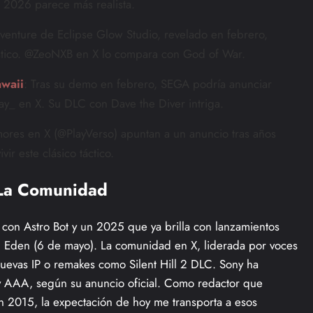
 2026 parece más realista.
adventure de Eclipse Glow Studio, revelado en febrero,
stico. @ZeoNXB en X lo compara con God of War.
awaii
: Tras su demo en febrero, SEGA podría anunciar
y_ en X. Su DLC con Dave the Diver intriga.
ores en X (@PlayVerso) apuntan a un anuncio tras años
vir este clásico táctico.
 La Comunidad
 con Astro Bot y un 2025 que ya brilla con lanzamientos
 Eden (6 de mayo). La comunidad en X, liderada por voces
uevas IP o remakes como Silent Hill 2 DLC. Sony ha
y AAA, según su anuncio oficial. Como redactor que
en 2015, la expectación de hoy me transporta a esos