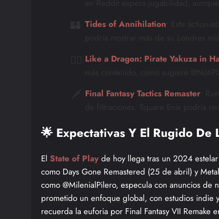
en Reddit espera jugabilidad, aunque
🏰
Tides of Annihilation
: Este action-
podría mostrar más de su Londres mí
🏴‍☠️
Like a Dragon: Pirate Yakuza in H
más contenido, como sugiere @NotiPla
🗡️
Final Fantasy Tactics Remaster
: Rum
de filtraciones. Square Enix podría revi
🌟 Expectativas Y El Rugido De
El
State of Play
de hoy llega tras un 2024 estelar
como Days Gone Remastered (25 de abril) y Metal
como @MilenialPilero, especula con anuncios de n
prometido un enfoque global, con estudios indie 
recuerda la euforia por Final Fantasy VII Remake 