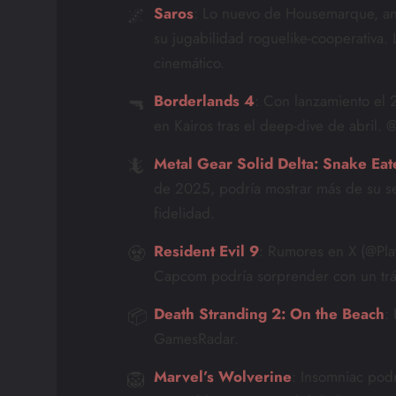
🌌
Saros
: Lo nuevo de Housemarque, an
su jugabilidad roguelike-cooperativa.
cinemático.
🔫
Borderlands 4
: Con lanzamiento el
en Kairos tras el deep-dive de abril.
🦎
Metal Gear Solid Delta: Snake Eat
de 2025, podría mostrar más de su se
fidelidad.
🧟
Resident Evil 9
: Rumores en X (@Play
Capcom podría sorprender con un trái
📦
Death Stranding 2: On the Beach
:
GamesRadar.
🦁
Marvel’s Wolverine
: Insomniac podr