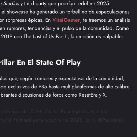
n Studios
y third-party que podrían redefinir 2025.
, el showcase ha generado un torbellino de especulaciones
r sorpresas épicas. En
VitalGamer
, te traemos un análisis
en rumores, tendencias y el pulso de la comunidad. Como
e 2019 con The Last of Us Part II, la emoción es palpable:
llar En El State Of Play
tulos que, según rumores y expectativas de la comunidad,
e exclusivos de PS5 hasta multiplataformas de alto calibre,
vibrantes discusiones de foros como ResetEra y X.
septiembre de 2024, Sucker Punch podría mostrar
amurai, fechada para octubre de 2025. En X, @PlayVerso