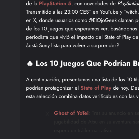
de la
PlayStation 5
, con novedades de
PlayStatio
Transmitido a las 23:00 CEST en YouTube y Twitch
en X, donde usuarios como @ElOjoGeek claman po
de los 10 juegos que esperamos ver, basándonos 
periodista que vivió el impacto del State of Play d
¿está Sony lista para volver a sorprender?
🔥 Los 10 Juegos Que Podrían Bri
A continuación, presentamos una lista de los 10 tí
podrían protagonizar el
State of Play
de hoy. Desd
esta selección combina datos verificables con las 
⚔️
Ghost of Yōtei
: Tras su anuncio en 
jugabilidad de Atsu en su aventura s
espera un tráiler narrativo.