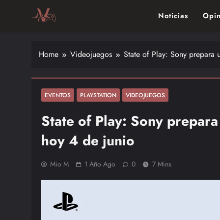
Skip
Noticias
Opin
to
content
Vitalgamer
Noticias y opiniones de las últimas novedades en el mu
Home
Videojuegos
State of Play: Sony prepara 
EVENTOS
PLAYSTATION
VIDEOJUEGOS
State of Play: Sony prepar
hoy 4 de junio
Mio M
1 Año Ago
0
7 Mins