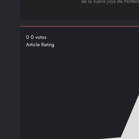
de la nueva joya de Ninten
entradas
0
0
votos
Article Rating