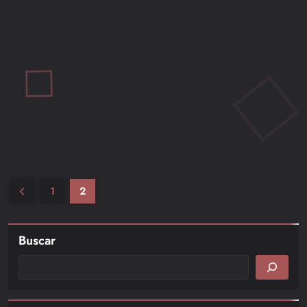
ACTUALIDAD GAMER
EVENTOS
NOVEDADES
VIDEOJUEGOS
¡El Segundo Tráiler de Grand Theft Auto VI Finalmente Está
Aquí! Reacciones de los Fans y Detalles Revelados
Mio M
1 año ago
0
4 mins
Rockstar lanza el segundo tráiler de GTA 6, mostrando Vice City y a
Lucia y Jason. Con un retraso hasta 2026, las reacciones de los fans
son explosivas. ¡Entérate!
1
2
Leer más
Buscar