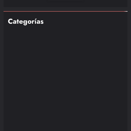
hora de nuevas revelaciones y actualizaciones
Categorías
Nintendo
85
Playstation
110