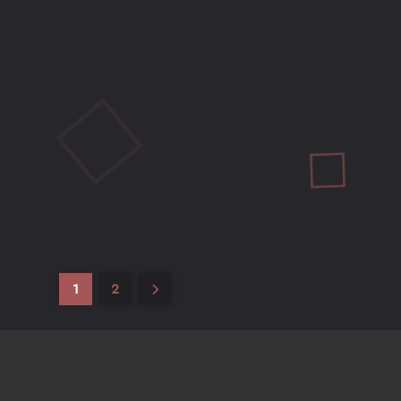
RUMORES
Rumores sobre el mapa de GTA VI: ¿Qué nos
espera en Vice City y más allá?
Mio M
1 año ago
0
8 mins
Rumores sobre el mapa de GTA VI en 2025:
exploramos Vice City, Leonida y más especulaciones
sobre el mundo abierto de Rockstar.
1
2
Leer más