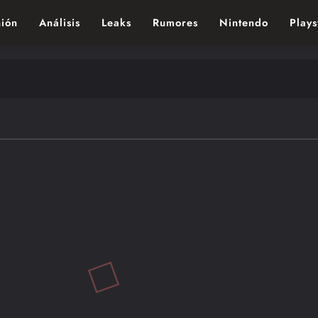
ión
Análisis
Leaks
Rumores
Nintendo
Plays
ndo de los videojuegos – Nintendo, Playstac