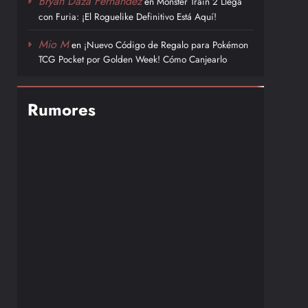
Bryan Daza Fernández
en
Monster Train 2 Llega
con Furia: ¡El Roguelike Definitivo Está Aquí!
Mio M
en
¡Nuevo Código de Regalo para Pokémon
TCG Pocket por Golden Week! Cómo Canjearlo
Rumores