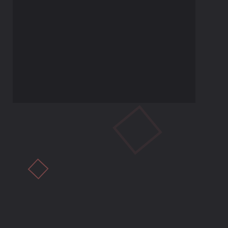
Playstation
110
XBOX/PC
172