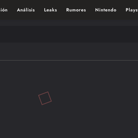
ión
Análisis
Leaks
Rumores
Nintendo
Plays
ndo de los videojuegos – Nintendo, Playstac