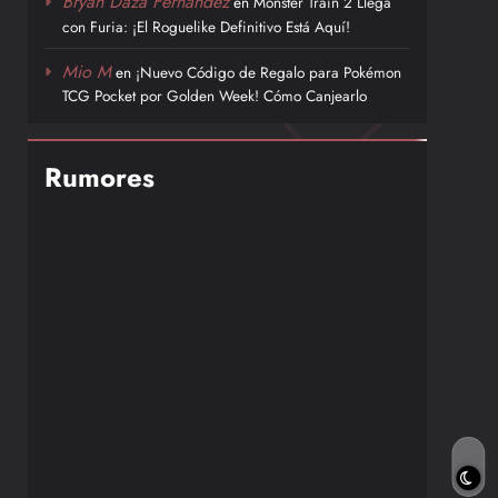
Bryan Daza Fernández
en
Monster Train 2 Llega
con Furia: ¡El Roguelike Definitivo Está Aquí!
Mio M
en
¡Nuevo Código de Regalo para Pokémon
TCG Pocket por Golden Week! Cómo Canjearlo
Rumores