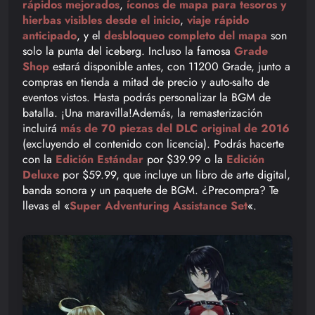
rápidos mejorados
,
íconos de mapa para tesoros y
hierbas visibles desde el inicio
,
viaje rápido
anticipado
, y el
desbloqueo completo del mapa
son
solo la punta del iceberg. Incluso la famosa
Grade
Shop
estará disponible antes, con 11200 Grade, junto a
compras en tienda a mitad de precio y auto-salto de
eventos vistos. Hasta podrás personalizar la BGM de
batalla. ¡Una maravilla!Además, la remasterización
incluirá
más de 70 piezas del DLC original de 2016
(excluyendo el contenido con licencia). Podrás hacerte
con la
Edición Estándar
por $39.99 o la
Edición
Deluxe
por $59.99, que incluye un libro de arte digital,
banda sonora y un paquete de BGM. ¿Precompra? Te
llevas el «
Super Adventuring Assistance Set
«.