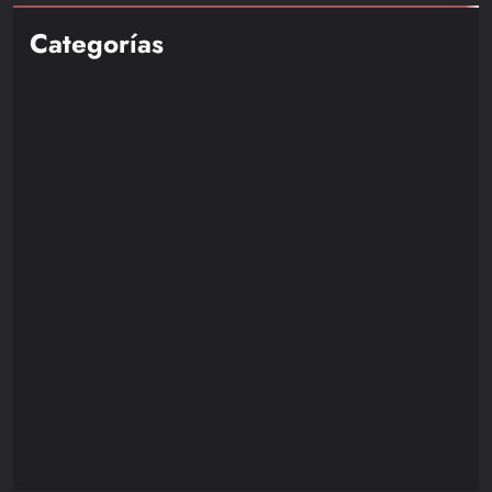
Categorías
Nintendo
85
Playstation
110