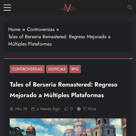
Skip
to
Vitalgamer
content
Noticias y
opiniones
Home
Controversias
de las
Tales of Berseria Remastered: Regreso Mejorado a
últimas
Múltiples Plataformas
novedades
en el
mundo de
los
CONTROVERSIAS
NOTICIAS
RPG
videojuegos
Tales of Berseria Remastered: Regreso
–
Nintendo,
Mejorado a Múltiples Plataformas
Playstac
Mio M
6 Meses Ago
0
11 Mins