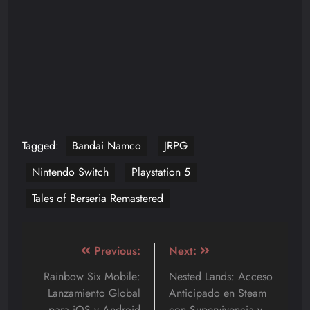
Tagged:
Bandai Namco
JRPG
Nintendo Switch
Playstation 5
Tales of Berseria Remastered
Navegación
Previous:
Next:
de
Rainbow Six Mobile:
Nested Lands: Acceso
Lanzamiento Global
Anticipado en Steam
entradas
para iOS y Android
con Supervivencia y