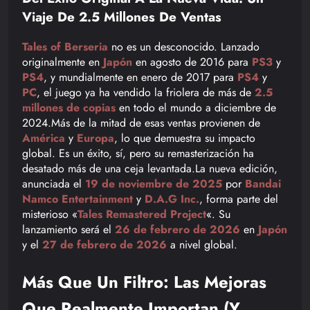
Viaje De 2.5 Millones De Ventas
Tales of Berseria
no es un desconocido. Lanzado
originalmente en
Japón
en agosto de 2016 para
PS3
y
PS4
, y mundialmente en enero de 2017 para
PS4
y
PC
, el juego ya ha vendido la friolera de más de
2.5
millones de copias
en todo el mundo a diciembre de
2024.Más de la mitad de esas ventas provienen de
América
y
Europa
, lo que demuestra su impacto
global. Es un éxito, sí, pero su remasterización ha
desatado más de una ceja levantada.La nueva edición,
anunciada el
19 de noviembre de 2025
por
Bandai
Namco Entertainment
y
D.A.G Inc.
, forma parte del
misterioso «
Tales Remastered Project
«. Su
lanzamiento será el
26 de febrero de 2026
en
Japón
y el
27 de febrero de 2026
a nivel global.
Más Que Un Filtro: Las Mejoras
Que Realmente Importan (y