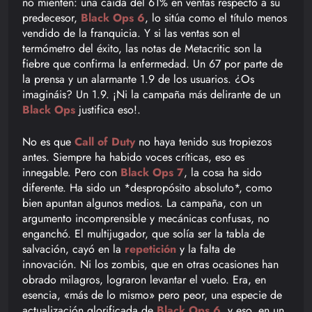
no mienten: una caída del 61% en ventas respecto a su
predecesor,
Black Ops 6
, lo sitúa como el título menos
vendido de la franquicia. Y si las ventas son el
termómetro del éxito, las notas de Metacritic son la
fiebre que confirma la enfermedad. Un 67 por parte de
la prensa y un alarmante 1.9 de los usuarios. ¿Os
imagináis? Un 1.9. ¡Ni la campaña más delirante de un
Black Ops
justifica eso!.
No es que
Call of Duty
no haya tenido sus tropiezos
antes. Siempre ha habido voces críticas, eso es
innegable. Pero con
Black Ops 7
, la cosa ha sido
diferente. Ha sido un *despropósito absoluto*, como
bien apuntan algunos medios. La campaña, con un
argumento incomprensible y mecánicas confusas, no
enganchó. El multijugador, que solía ser la tabla de
salvación, cayó en la
repetición
y la falta de
innovación
. Ni los zombis, que en otras ocasiones han
obrado milagros, lograron levantar el vuelo. Era, en
esencia, «más de lo mismo» pero peor, una especie de
actualización glorificada de
Black Ops 6
, y eso, en un