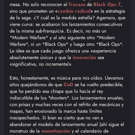
mesa. No solo reconocen el
fracaso
de
Black Ops 7
,
sino que prometen un «
cambio radical
» en la estrategia
de la saga. ¿Y cuál es la medida estrella? Agarraos, que
viene curva: se acabaron los lanzamientos consecutivos
de la misma sub-franquicia. Es decir, no más un
*Modern Warfare* y al año siguiente otro *Modern
Warfare*, ni un *Black Ops* y luego otro *Black Ops*.
La idea es que cada juego ofrezca una «experiencia
absolutamente única» y que la
innovación
sea
«significativa, no incremental».
Esto, honestamente, es música para mis oídos. Llevamos
años quejándonos de que
CoD
se ha vuelto predecible,
que ha perdido esa chispa que lo hacía el rey
indiscutible de los *shooters*. Los lanzamientos anuales,
con prisas y muchas veces con el refrito de mecánicas y
mapas, han erosionado la marca hasta límites
insospechados. Si bien es cierto que no van a
abandonar el modelo de lanzamiento anual (ahí sigue el
monstruo de la
monetización
y el calendario de