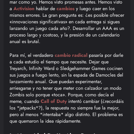
mar como yo. Hemos visto promesas antes. Hemos visto
a
Activision
hablar de
cambios
y luego caer en los
mismos errores. La gran pregunta es: ¿es posible ofrecer
«innovaciones significativas» en cada entrega si sigues
lanzando un juego cada año?. Desarrollar un AAA es un
proceso largo y costoso, y la presión de un calendario
anual es brutal.
Para mí, el verdadero
cambio radical
pasaría por darle
a cada estudio el tiempo que necesite. Dejar que
Treyarch, Infinity Ward o Sledgehammer Games cocinen
sus juegos a fuego lento, sin la espada de Damocles del
lanzamiento anual. Que puedan experimentar,
arriesgarse y no tener que meter con calzador un modo
Zombis solo porque «toca». Porque, como decía el
meme, cuando
Call of Duty
intentó cambiar (¿recordáis
los *jetpacks*?), la respuesta no siempre fue la mejor,
pero al menos *intentaba* algo distinto. El problema es
que quemaron la idea rápidamente.