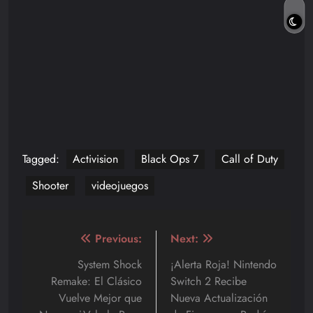
Tagged:
Activision
Black Ops 7
Call of Duty
Shooter
videojuegos
Navegación
Previous:
Next:
de
System Shock
¡Alerta Roja! Nintendo
Remake: El Clásico
Switch 2 Recibe
entradas
Vuelve Mejor que
Nueva Actualización