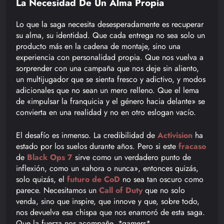
La Necesidad De Un Alma Propia
Lo que la saga necesita desesperadamente es recuperar
su alma, su identidad. Que cada entrega no sea solo un
producto más en la cadena de montaje, sino una
experiencia con personalidad propia. Que nos vuelva a
sorprender con una campaña que nos deje sin aliento,
un multijugador que se sienta fresco y adictivo, y modos
adicionales que no sean un mero relleno. Que el lema
de «impulsar la franquicia y el género hacia delante» se
convierta en una realidad y no en otro eslogan vacío.
El desafío es inmenso. La credibilidad de
Activision
ha
estado por los suelos durante años. Pero si este
fracaso
de
Black Ops 7
sirve como un verdadero punto de
inflexión, como un «ahora o nunca», entonces quizás,
solo quizás, el
futuro de CoD
no sea tan oscuro como
parece. Necesitamos un
Call of Duty
que no solo
venda, sino que inspire, que innove y que, sobre todo,
nos devuelva esa chispa que nos enamoró de esta saga.
Que la fuerza nos acompañe, *gamers*.