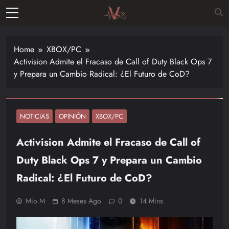
Skip
to
Vitalgamer
content
Noticias y
opiniones
Home
XBOX/PC
de las
Activision Admite el Fracaso de Call of Duty Black Ops 7
últimas
y Prepara un Cambio Radical: ¿El Futuro de CoD?
novedades
en el
mundo de
los
NOTICIAS
OPINIÓN
XBOX/PC
videojuegos
Activision Admite el Fracaso de Call of
–
Nintendo,
Duty Black Ops 7 y Prepara un Cambio
Playstac
Radical: ¿El Futuro de CoD?
Mio M
8 Meses Ago
0
14 Mins