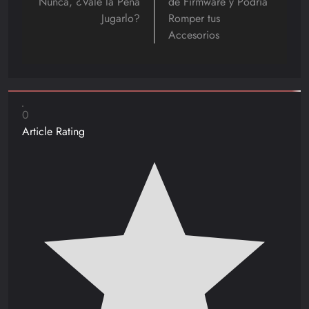
Nunca, ¿Vale la Pena
de Firmware y Podría
Jugarlo?
Romper tus
Accesorios
0
Article Rating