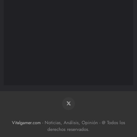
Nintendo
85
Playstation
110
XBOX/PC
172
- Noticias, Análisis, Opinión - @ Todos los
Vitalgamer.com
derechos reservados.