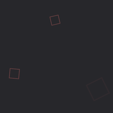
NOTICIAS
OPINIÓN
XBOX/PC
Activision Admite el Fracaso de Call of Duty Black Ops 7 y
Prepara un Cambio Radical: ¿El Futuro de CoD?
Mio M
8 meses ago
0
14 mins
Activision impacta al reconocer el fracaso de Call of Duty: Black Ops
7. Ante bajas ventas y pésimas críticas, la compañía promete un
«cambio radical» para reinventar la saga. ¿Podrá CoD recuperar su
trono?
Leer más