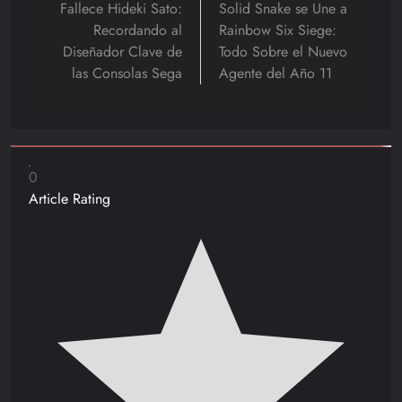
de
Fallece Hideki Sato:
Solid Snake se Une a
Recordando al
Rainbow Six Siege:
entradas
Diseñador Clave de
Todo Sobre el Nuevo
las Consolas Sega
Agente del Año 11
0
Article Rating