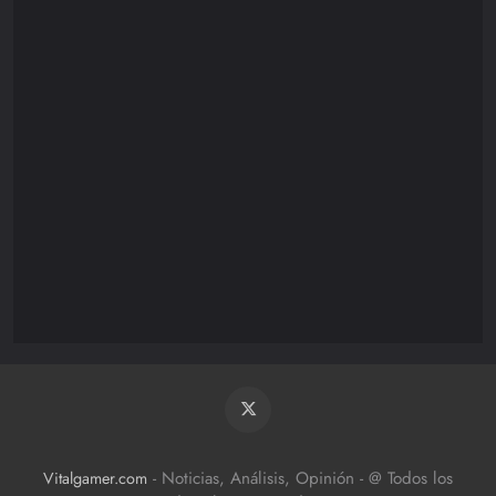
Nintendo
85
Playstation
110
XBOX/PC
172
- Noticias, Análisis, Opinión - @ Todos los
Vitalgamer.com