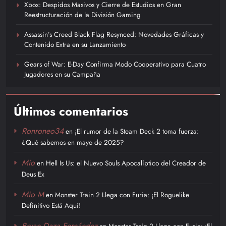
Xbox: Despidos Masivos y Cierre de Estudios en Gran
Reestructuración de la División Gaming
Assassin’s Creed Black Flag Resynced: Novedades Gráficas y
Contenido Extra en su Lanzamiento
Gears of War: E-Day Confirma Modo Cooperativo para Cuatro
Jugadores en su Campaña
Últimos comentarios
Ronroneo34
en
¡El rumor de la Steam Deck 2 toma fuerza:
¿Qué sabemos en mayo de 2025?
Mio
en
Hell Is Us: el Nuevo Souls Apocalíptico del Creador de
Deus Ex
Mio M
en
Monster Train 2 Llega con Furia: ¡El Roguelike
Definitivo Está Aquí!
Bryan Daza Fernández
en
Monster Train 2 Llega con Furia: ¡El