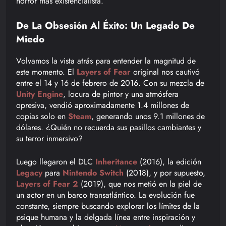
horror más existencialista.
De La Obsesión Al Éxito: Un Legado De
Miedo
Volvamos la vista atrás para entender la magnitud de
este momento. El
Layers of Fear
original nos cautivó
entre el 14 y 16 de febrero de 2016. Con su mezcla de
Unity Engine
, locura de pintor y una atmósfera
opresiva, vendió aproximadamente 1.4 millones de
copias solo en
Steam
, generando unos 9.1 millones de
dólares. ¿Quién no recuerda sus pasillos cambiantes y
su terror inmersivo?
Luego llegaron el DLC
Inheritance
(2016), la edición
Legacy
para
Nintendo Switch
(2018), y por supuesto,
Layers of Fear 2
(2019), que nos metió en la piel de
un actor en un barco transatlántico. La evolución fue
constante, siempre buscando explorar los límites de la
psique humana y la delgada línea entre inspiración y