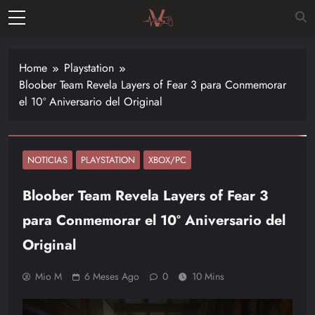
Skip
to
Vitalgamer
content
Noticias y
opiniones
Home
Playstation
de las
Bloober Team Revela Layers of Fear 3 para Conmemorar
últimas
el 10º Aniversario del Original
novedades
en el
mundo de
los
NOTICIAS
PLAYSTATION
XBOX/PC
videojuegos
Bloober Team Revela Layers of Fear 3
–
Nintendo,
para Conmemorar el 10º Aniversario del
Playstac
Original
Mio M
6 Meses Ago
0
10 Mins