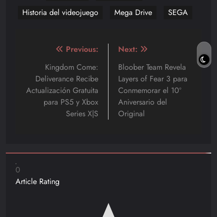
Historia del videojuego
Mega Drive
SEGA
Navegación
Previous:
Next:
de
Kingdom Come:
Bloober Team Revela
Deliverance Recibe
Layers of Fear 3 para
entradas
Actualización Gratuita
Conmemorar el 10º
para PS5 y Xbox
Aniversario del
Series X|S
Original
0
Article Rating