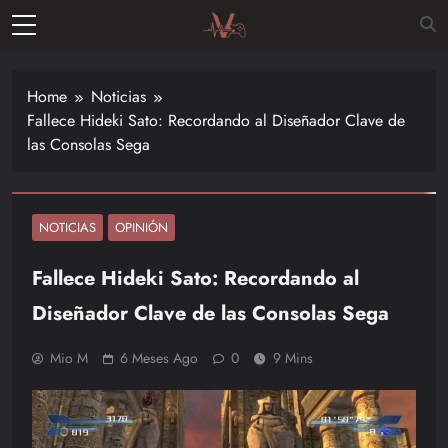
Skip
to
Vitalgamer
content
Noticias y
opiniones
Home
Noticias
de las
Fallece Hideki Sato: Recordando al Diseñador Clave de
últimas
las Consolas Sega
novedades
en el
mundo de
los
NOTICIAS
OPINIÓN
videojuegos
Fallece Hideki Sato: Recordando al
–
Nintendo,
Diseñador Clave de las Consolas Sega
Playstac
Mio M
6 Meses Ago
0
9 Mins