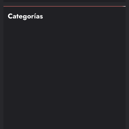
Categorías
Nintendo
85
Playstation
110