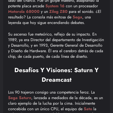
lado del charco. Fue un golpe maestro, adaptando la
potente placa arcade
System 16
con un procesador
Motorola 68000
y un
Zilog Z80
para el sonido. ¿El
resultado? La consola más exitosa de
Sega
, una
leyenda que hoy sigue encendiendo debates.
Su ascenso fue meteórico, reflejo de su impacto. En
1989, ya era Director del departamento de Investigación
y Desarrollo, y en 1993, Gerente General de Desarrollo
y Diseño de Hardware. Él era el cerebro detrás de cada
chip, de cada puerto, de cada línea de diseño.
Desafíos Y Visiones: Saturn Y
Dreamcast
Los 90 trajeron consigo una competencia feroz. La
Sega Saturn
, lanzada a mediados de la década, es un
claro ejemplo de la lucha por la cima. Inicialmente
concebida con un único CPU, el equipo de
Sato
la