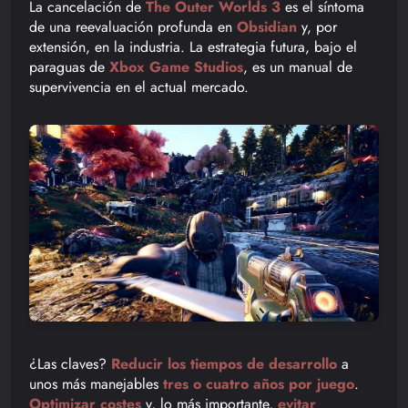
La cancelación de
The Outer Worlds 3
es el síntoma
de una reevaluación profunda en
Obsidian
y, por
extensión, en la industria. La estrategia futura, bajo el
paraguas de
Xbox Game Studios
, es un manual de
supervivencia en el actual mercado.
¿Las claves?
Reducir los tiempos de desarrollo
a
unos más manejables
tres o cuatro años por juego
.
Optimizar costes
y, lo más importante,
evitar