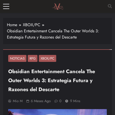
Skip
to
Vitalgamer
content
Noticias y
opiniones
Home
XBOX/PC
de las
Obsidian Entertainment Cancela The Outer Worlds 3:
últimas
Estrategia Futura y Razones del Descarte
novedades
en el
mundo de
los
NOTICIAS
RPG
XBOX/PC
videojuegos
Obsidian Entertainment Cancela The
–
Nintendo,
Outer Worlds 3: Estrategia Futura y
Playstac
Razones del Descarte
Mio M
6 Meses Ago
0
9 Mins