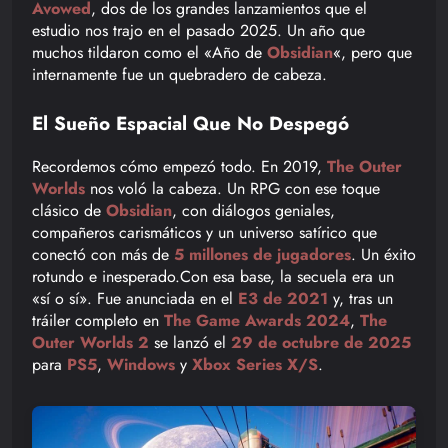
Avowed
, dos de los grandes lanzamientos que el
estudio nos trajo en el pasado 2025. Un año que
muchos tildaron como el «Año de
Obsidian
«, pero que
internamente fue un quebradero de cabeza.
El Sueño Espacial Que No Despegó
Recordemos cómo empezó todo. En 2019,
The Outer
Worlds
nos voló la cabeza. Un RPG con ese toque
clásico de
Obsidian
, con diálogos geniales,
compañeros carismáticos y un universo satírico que
conectó con más de
5 millones de jugadores
. Un éxito
rotundo e inesperado.Con esa base, la secuela era un
«sí o sí». Fue anunciada en el
E3 de 2021
y, tras un
tráiler completo en
The Game Awards 2024
,
The
Outer Worlds 2
se lanzó el
29 de octubre de 2025
para
PS5
,
Windows
y
Xbox Series X/S
.