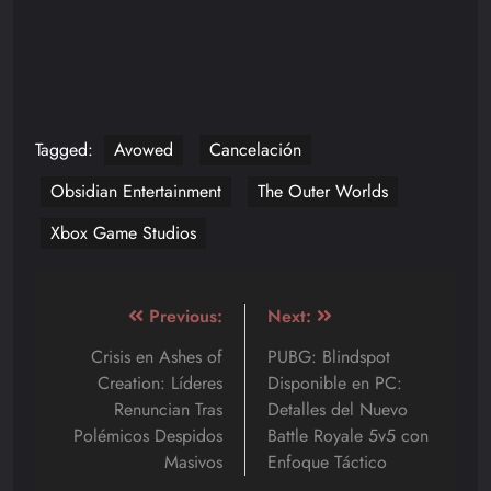
Tagged:
Avowed
Cancelación
Obsidian Entertainment
The Outer Worlds
Xbox Game Studios
Navegación
Previous:
Next:
de
Crisis en Ashes of
PUBG: Blindspot
Creation: Líderes
Disponible en PC:
entradas
Renuncian Tras
Detalles del Nuevo
Polémicos Despidos
Battle Royale 5v5 con
Masivos
Enfoque Táctico