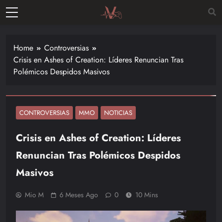
Skip
to
Vitalgamer
content
Noticias y
opiniones
Home
Controversias
de las
Crisis en Ashes of Creation: Líderes Renuncian Tras
últimas
Polémicos Despidos Masivos
novedades
en el
mundo de
los
CONTROVERSIAS
MMO
NOTICIAS
videojuegos
Crisis en Ashes of Creation: Líderes
–
Nintendo,
Renuncian Tras Polémicos Despidos
Playstac
Masivos
Mio M
6 Meses Ago
0
10 Mins