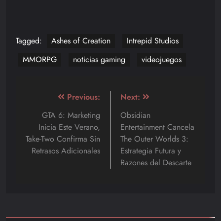
Tagged:
Ashes of Creation
Intrepid Studios
MMORPG
noticias gaming
videojuegos
Navegación
Previous:
Next:
de
GTA 6: Marketing
Obsidian
Inicia Este Verano,
Entertainment Cancela
entradas
Take-Two Confirma Sin
The Outer Worlds 3:
Retrasos Adicionales
Estrategia Futura y
Razones del Descarte