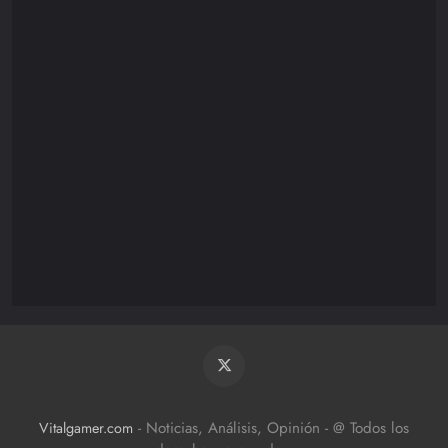
Nintendo
85
Playstation
110
XBOX/PC
172
- Noticias, Análisis, Opinión - @ Todos los
Vitalgamer.com