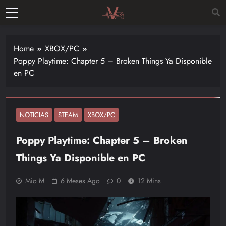
Skip
to
Vitalgamer
content
Noticias y
opiniones
Home
XBOX/PC
de las
Poppy Playtime: Chapter 5 – Broken Things Ya Disponible
últimas
en PC
novedades
en el
mundo de
los
NOTICIAS
STEAM
XBOX/PC
videojuegos
Poppy Playtime: Chapter 5 – Broken
–
Nintendo,
Things Ya Disponible en PC
Playstac
Mio M
6 Meses Ago
0
12 Mins