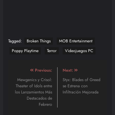
Tagged:
Broken Things
MOB Entertainment
Poppy Playtime
Terror
Videojuegos PC
Navegación
Previous:
Next:
de
Mewgenics y Crisol:
Styx: Blades of Greed
Theater of Idols entre
se Estrena con
entradas
los Lanzamientos Más
Infiltración Mejorada
Destacados de
Febrero