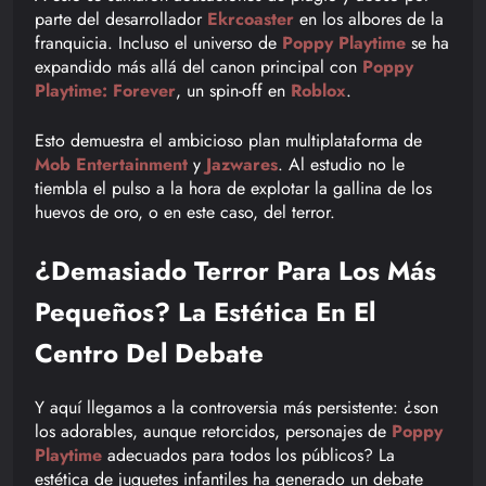
parte del desarrollador
Ekrcoaster
en los albores de la
franquicia. Incluso el universo de
Poppy Playtime
se ha
expandido más allá del canon principal con
Poppy
Playtime: Forever
, un spin-off en
Roblox
.
Esto demuestra el ambicioso plan multiplataforma de
Mob Entertainment
y
Jazwares
. Al estudio no le
tiembla el pulso a la hora de explotar la gallina de los
huevos de oro, o en este caso, del terror.
¿Demasiado Terror Para Los Más
Pequeños? La Estética En El
Centro Del Debate
Y aquí llegamos a la controversia más persistente: ¿son
los adorables, aunque retorcidos, personajes de
Poppy
Playtime
adecuados para todos los públicos? La
estética de juguetes infantiles ha generado un debate