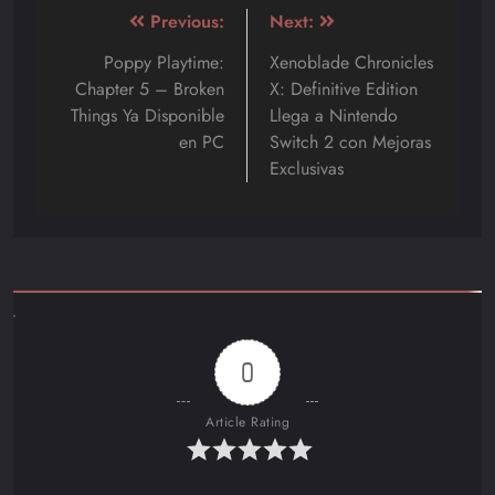
Navegación
Previous:
Next:
de
Poppy Playtime:
Xenoblade Chronicles
Chapter 5 – Broken
X: Definitive Edition
entradas
Things Ya Disponible
Llega a Nintendo
en PC
Switch 2 con Mejoras
Exclusivas
0
Article Rating