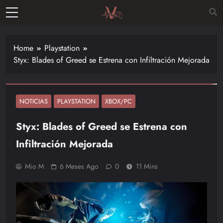
Skip
to
Vitalgamer
content
Noticias y
opiniones
Home
Playstation
de las
Styx: Blades of Greed se Estrena con Infiltración Mejorada
últimas
novedades
en el
mundo de
NOTICIAS
PLAYSTATION
XBOX/PC
los
Styx: Blades of Greed se Estrena con
videojuegos
–
Infiltración Mejorada
Nintendo,
Playstac
Mio M
6 Meses Ago
0
11 Mins