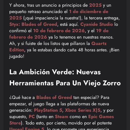
Y ahora, tras un anuncio a principios de
2025
y un
pequeño retraso anunciado el
1 de diciembre de
2025
(¡qué impaciencia la nuestra!), la tercera entrega,
Styx: Blades of Greed
, está aquí.
Cyanide Studio
lo
confirmó el
10 de febrero de 2026
, y el
19 de
febrero de 2026
ya lo tenemos en nuestras manos.
Ah, y si fuiste de los listos que pillaron la
Quartz
Edition
, ya le estabas dando caña 48 horas antes. ¡Bien
jugado!
La Ambición Verde: Nuevas
Herramientas Para Un Viejo Zorro
¿Qué hace a
Blades of Greed
tan especial? Para
empezar, el juego llega a las plataformas de nueva
generación:
PlayStation 5
,
Xbox Series X|S
, y por
supuesto,
PC
(tanto en
Steam
como en
Epic Games
Store
). Todo esto, por cierto, movido por el potente
Unreal Engine 5
, lo que promete una experiencia