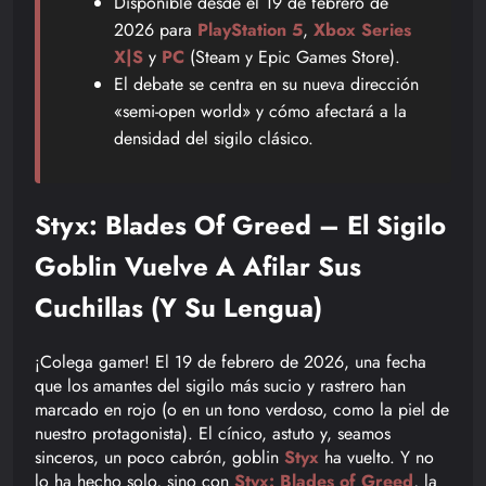
Disponible desde el 19 de febrero de
2026 para
PlayStation 5
,
Xbox Series
X|S
y
PC
(Steam y Epic Games Store).
El debate se centra en su nueva dirección
«semi-open world» y cómo afectará a la
densidad del sigilo clásico.
Styx: Blades Of Greed – El Sigilo
Goblin Vuelve A Afilar Sus
Cuchillas (y Su Lengua)
¡Colega gamer! El 19 de febrero de 2026, una fecha
que los amantes del sigilo más sucio y rastrero han
marcado en rojo (o en un tono verdoso, como la piel de
nuestro protagonista). El cínico, astuto y, seamos
sinceros, un poco cabrón, goblin
Styx
ha vuelto. Y no
lo ha hecho solo, sino con
Styx: Blades of Greed
, la